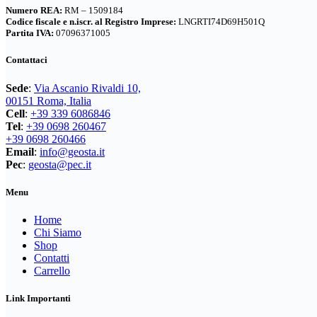
Numero REA:
RM – 1509184
Codice fiscale e n.iscr. al Registro Imprese:
LNGRTI74D69H501Q
Partita IVA:
07096371005
Contattaci
Sede
:
Via Ascanio Rivaldi 10,
00151 Roma, Italia
Cell
:
+39 339 6086846
Tel
:
+39 0698 260467
+39 0698 260466
Email
:
info@geosta.it
Pec
:
geosta@pec.it
Menu
Home
Chi Siamo
Shop
Contatti
Carrello
Link Importanti