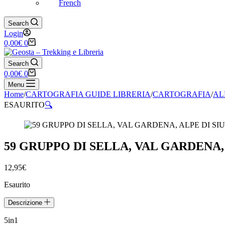
French
Search
Login
Carrello
0,00
€
0
Search
Carrello
0,00
€
0
Menu
Home
/
CARTOGRAFIA GUIDE LIBRERIA
/
CARTOGRAFIA
/
AL
ESAURITO
🔍
59 GRUPPO DI SELLA, VAL GARDENA, A
12,95
€
Esaurito
Descrizione
5in1