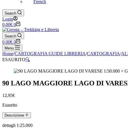
French
Search
Login
Carrello
0,00
€
0
Search
Carrello
0,00
€
0
Menu
Home
/
CARTOGRAFIA GUIDE LIBRERIA
/
CARTOGRAFIA
/
AL
ESAURITO
🔍
90 LAGO MAGGIORE LAGO DI VARESE 
12,95
€
Esaurito
Descrizione
dettagli 1:25.000