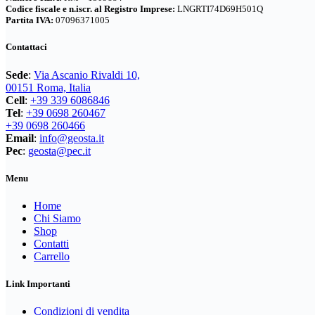
Codice fiscale e n.iscr. al Registro Imprese:
LNGRTI74D69H501Q
Partita IVA:
07096371005
Contattaci
Sede
:
Via Ascanio Rivaldi 10,
00151 Roma, Italia
Cell
:
+39 339 6086846
Tel
:
+39 0698 260467
+39 0698 260466
Email
:
info@geosta.it
Pec
:
geosta@pec.it
Menu
Home
Chi Siamo
Shop
Contatti
Carrello
Link Importanti
Condizioni di vendita