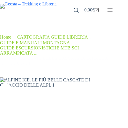
Salta
al
0,00
€
Carrello
contenuto
Home
/
CARTOGRAFIA GUIDE LIBRERIA
/
GUIDE E MANUALI MONTAGNA
/
GUIDE ESCURSIONISTICHE MTB SCI
/
ARRAMPICATA ...
ALPINE ICE. LE PIÙ BELLE CASCATE DI GHIACCIO
DELLE ALPI. 1