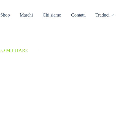
Shop
Marchi
Chi siamo
Contatti
Traduci
CO MILITARE
/
AMATRICE IGM F. 337 – II – 1:25.000 SERIE 2