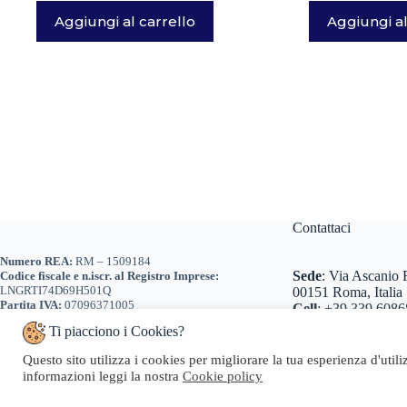
Aggiungi al carrello
Aggiungi al
Contattaci
Numero REA:
RM – 1509184
Sede
:
Via Ascanio R
Codice fiscale e n.iscr. al Registro Imprese:
LNGRTI74D69H501Q
00151 Roma, Italia
Partita IVA:
07096371005
Cell
:
+39 339 6086
Tel
:
+39 0698 260
Ti piacciono i Cookies?
+39 0698 260466
Email
:
info@geosta
Questo sito utilizza i cookies per migliorare la tua esperienza d'util
Pec
:
geosta@pec.it
informazioni leggi la nostra
Cookie policy
Copyright © 20