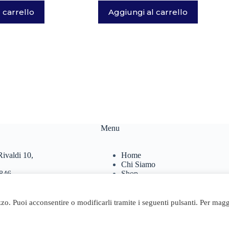
 carrello
Aggiungi al carrello
Menu
ivaldi 10,
Home
Chi Siamo
846
Shop
467
Contatti
Carrello
.it
izzo. Puoi acconsentire o modificarli tramite i seguenti pulsanti. Per magg
24 Geosta di Longhi Rita - Web powered by Dylog Italia S.p.A.