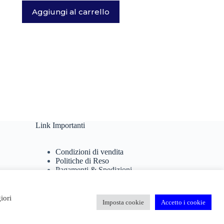
Aggiungi al carrello
Link Importanti
Condizioni di vendita
Politiche di Reso
Pagamenti & Spedizioni
Termini di utilizzo
Privacy Policy
Cookie Policy
iori
Imposta cookie
Accetto i cookie
Domande Frequenti