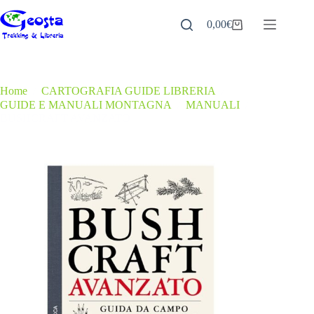
Salta
al
0,00
€
Carrello
contenuto
Home
/
CARTOGRAFIA GUIDE LIBRERIA
/
GUIDE E MANUALI MONTAGNA
/
MANUALI
/
BUSHCRAFT AVANZATO