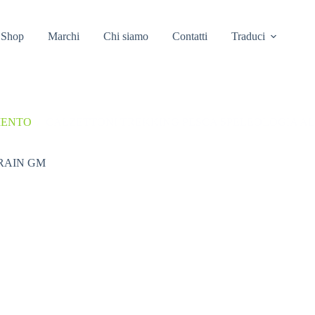
Shop
Marchi
Chi siamo
Contatti
Traduci
MENTO
/
CALZETTONI TREKKING PESCA SPELEOLOGIA AL