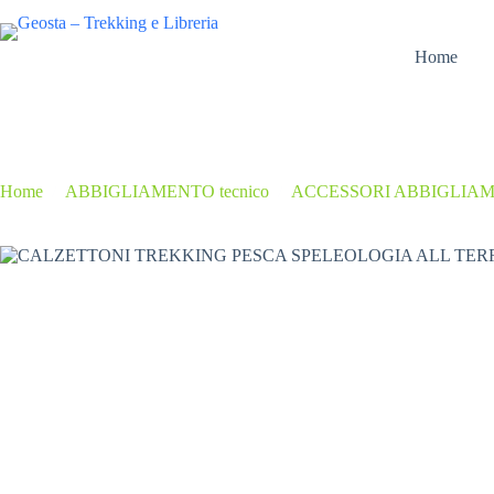
Salta
al
contenuto
Home
Home
/
ABBIGLIAMENTO tecnico
/
ACCESSORI ABBIGLIA