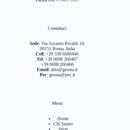
Partita IVA:
07096371005
Contattaci
Sede
:
Via Ascanio Rivaldi 10,
00151 Roma, Italia
Cell
:
+39 339 6086846
Tel
:
+39 0698 260467
+39 0698 260466
Email
:
info@geosta.it
Pec
:
geosta@pec.it
Menu
Home
Chi Siamo
Shop