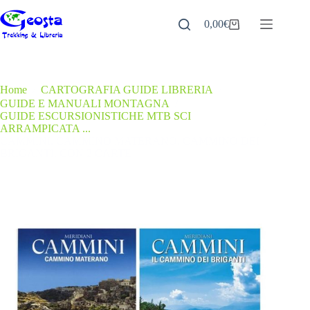
Salta
al
0,00
€
Carrello
contenuto
Home
/
CARTOGRAFIA GUIDE LIBRERIA
/
GUIDE E MANUALI MONTAGNA
/
GUIDE ESCURSIONISTICHE MTB SCI
/
ARRAMPICATA ...
CAMMINI. CAMMINO MATERANO. CAMMINO DEI
BRIGANTI. CON 2 CARTE