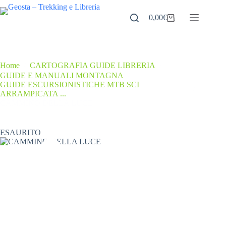
Salta
al
0,00
€
Carrello
contenuto
Home
/
CARTOGRAFIA GUIDE LIBRERIA
/
GUIDE E MANUALI MONTAGNA
/
GUIDE ESCURSIONISTICHE MTB SCI
/
ARRAMPICATA ...
CAMMINO DELLA LUCE
ESAURITO