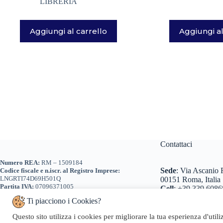
LIBRERIA
Aggiungi al carrello
Aggiungi al
Contattaci
Numero REA:
RM – 1509184
Sede
:
Via Ascanio R
Codice fiscale e n.iscr. al Registro Imprese:
LNGRTI74D69H501Q
00151 Roma, Italia
Partita IVA:
07096371005
Cell
:
+39 339 6086
Tel
:
+39 0698 260
Ti piacciono i Cookies?
+39 0698 260466
Email
:
info@geosta
Questo sito utilizza i cookies per migliorare la tua esperienza d'util