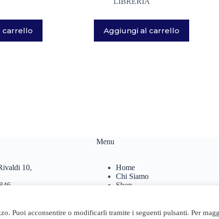
LIBRERIA
 carrello
Aggiungi al carrello
Menu
ivaldi 10,
Home
Chi Siamo
846
Shop
467
Contatti
Carrello
.it
izzo. Puoi acconsentire o modificarli tramite i seguenti pulsanti. Per magg