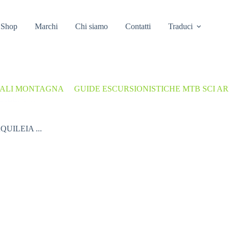
Shop
Marchi
Chi siamo
Contatti
Traduci
UALI MONTAGNA
/
GUIDE ESCURSIONISTICHE MTB SCI AR
UILEIA …