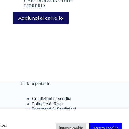
CARTOGRAFIA GUIDE
LIBRERIA
Aggiungi al carrello
Link Importanti
Condizioni di vendita
Politiche di Reso
Pagamenti & Spedizioni
Termini di utilizzo
Privacy Policy
Cookie Policy
iori
Imposta cookie
Accetto i cookie