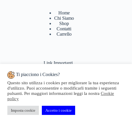
Home
Chi Siamo
Shop
Contatti
Carrello
Link Importanti
Ti piacciono i Cookies?
Condizioni di vendita
Questo sito utilizza i cookies per migliorare la tua esperienza
Politiche di Reso
d'utilizzo. Puoi acconsentire o modificarli tramite i seguenti
Pagamenti & Spedizioni
pulsanti. Per maggiori informazioni leggi la nostra
Cookie
Termini di utilizzo
policy
Privacy Policy
Cookie Policy
Domande Frequenti
Imposta cookie
Accetto i cookie
Copyright © 2024 Geosta di Longhi Rita - Web powered by
Dylog Italia S.p.A.