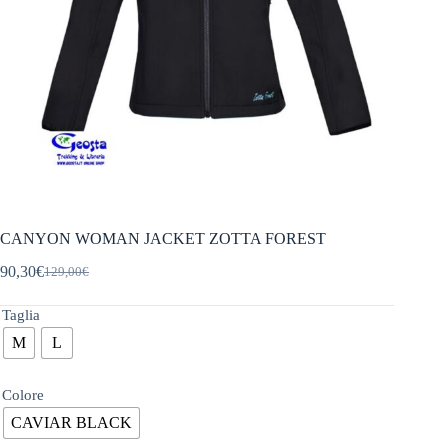
CANYON WOMAN JACKET ZOTTA FOREST
90,30
€
129,00
€
Il
Il
prezzo
prezzo
originale
attuale
Taglia
era:
è:
M
L
129,00€.
90,30€.
Colore
CAVIAR BLACK