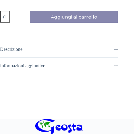
CANYON
Aggiungi al carrello
WOMAN
JACKET
ZOTTA
FOREST
quantità
Descrizione
Informazioni aggiuntive