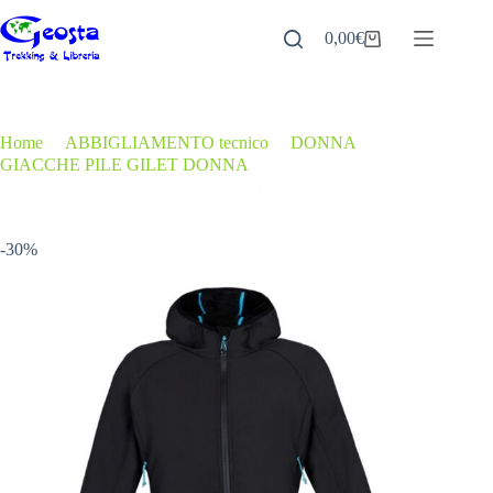
Salta
al
0,00
€
Carrello
contenuto
Home
/
ABBIGLIAMENTO tecnico
/
DONNA
/
GIACCHE PILE GILET DONNA
/
CANYON WOMAN JACKET ZOTTA FOREST
-30%