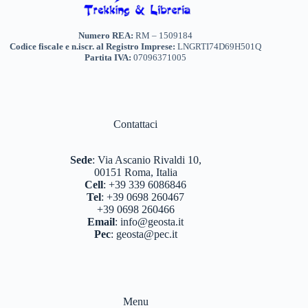
Numero REA:
RM – 1509184
Codice fiscale e n.iscr. al Registro Imprese:
LNGRTI74D69H501Q
Partita IVA:
07096371005
Contattaci
Sede
:
Via Ascanio Rivaldi 10,
00151 Roma, Italia
Cell
:
+39 339 6086846
Tel
:
+39 0698 260467
+39 0698 260466
Email
:
info@geosta.it
Pec
:
geosta@pec.it
Menu