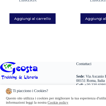
LIBRERIA
LIBRERI
Aggiungi al carrello
Aggiungi al
Contattaci
Sede
:
Via Ascanio R
00151 Roma, Italia
Cell
:
+39 339 6086
Numero REA:
RM – 1509184
Tel
:
+39 0698 260
Codice fiscale e n.iscr. al Registro Imprese:
Ti piacciono i Cookies?
+39 0698 260466
LNGRTI74D69H501Q
Partita IVA:
07096371005
Email
:
info@geosta
Questo sito utilizza i cookies per migliorare la tua esperienza d'util
Pec
:
geosta@pec.it
informazioni leggi la nostra
Cookie policy