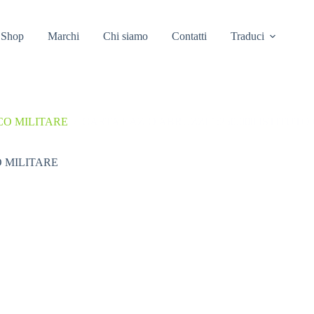
Shop
Marchi
Chi siamo
Contatti
Traduci
CO MILITARE
/
CARTA LAZIO ABRUZZI 1:250.000 ISTITUT