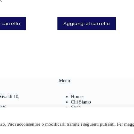
A
 carrello
Aggiungi al carrello
Menu
ivaldi 10,
Home
Chi Siamo
846
Shop
467
Contatti
Carrello
.it
izzo. Puoi acconsentire o modificarli tramite i seguenti pulsanti. Per magg