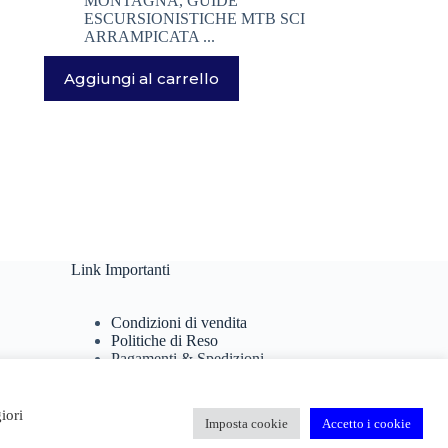
MONTAGNA
,
GUIDE
ESCURSIONISTICHE MTB SCI
ARRAMPICATA ...
Aggiungi al carrello
Link Importanti
Condizioni di vendita
Politiche di Reso
Pagamenti & Spedizioni
Termini di utilizzo
Privacy Policy
Cookie Policy
iori
Imposta cookie
Accetto i cookie
Domande Frequenti