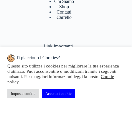
Chi Siamo
Shop
Contatti
Carrello
Link Importanti
Ti piacciono i Cookies?
Condizioni di vendita
Questo sito utilizza i cookies per migliorare la tua esperienza
Politiche di Reso
d'utilizzo. Puoi acconsentire o modificarli tramite i seguenti
Pagamenti & Spedizioni
pulsanti. Per maggiori informazioni leggi la nostra
Cookie
Termini di utilizzo
policy
Privacy Policy
Cookie Policy
Domande Frequenti
Imposta cookie
Accetto i cookie
Copyright © 2024 Geosta di Longhi Rita - Web powered by
Dylog Italia S.p.A.