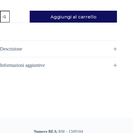
GIACCA
Aggiungi al carrello
SPEED
FLY
JACKET
MONTURA
quantità
Descrizione
Informazioni aggiuntive
Numero REA:
RM – 1509184