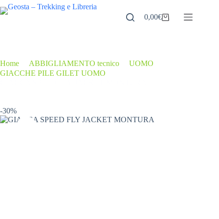
Salta
al
0,00
€
Carrello
contenuto
Home
/
ABBIGLIAMENTO tecnico
/
UOMO
/
GIACCHE PILE GILET UOMO
/
GIACCA SPEED FLY JACKET MONTURA
-30%