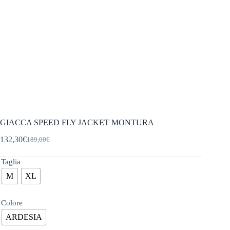
GIACCA SPEED FLY JACKET MONTURA
132,30
€
189,00
€
Il
Il
prezzo
prezzo
originale
attuale
Taglia
era:
è:
M
XL
189,00€.
132,30€.
Colore
ARDESIA