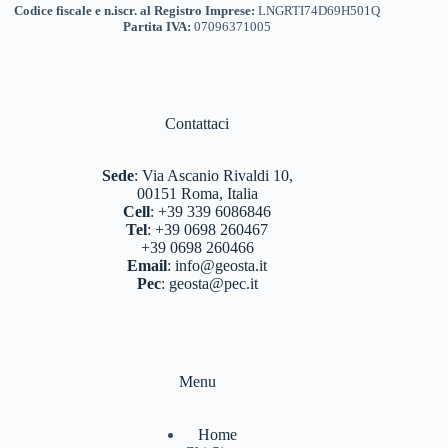
Codice fiscale e n.iscr. al Registro Imprese:
LNGRTI74D69H501Q
Partita IVA:
07096371005
Contattaci
Sede
:
Via Ascanio Rivaldi 10,
00151 Roma, Italia
Cell
:
+39 339 6086846
Tel
:
+39 0698 260467
+39 0698 260466
Email
:
info@geosta.it
Pec
:
geosta@pec.it
Menu
Home