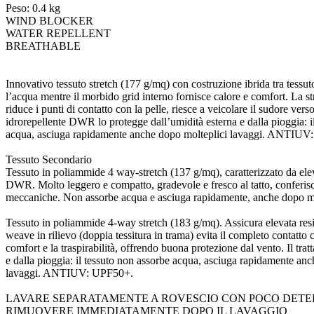
Peso: 0.4 kg
WIND BLOCKER
WATER REPELLENT
BREATHABLE
Innovativo tessuto stretch (177 g/mq) con costruzione ibrida tra tessu
l’acqua mentre il morbido grid interno fornisce calore e comfort. La st
riduce i punti di contatto con la pelle, riesce a veicolare il sudore ve
idrorepellente DWR lo protegge dall’umidità esterna e dalla pioggia: i
acqua, asciuga rapidamente anche dopo molteplici lavaggi. ANTIU
Tessuto Secondario
Tessuto in poliammide 4 way-stretch (137 g/mq), caratterizzato da eleva
DWR. Molto leggero e compatto, gradevole e fresco al tatto, conferisc
meccaniche. Non assorbe acqua e asciuga rapidamente, anche dopo 
Tessuto in poliammide 4-way stretch (183 g/mq). Assicura elevata resis
weave in rilievo (doppia tessitura in trama) evita il completo contatto
comfort e la traspirabilità, offrendo buona protezione dal vento. Il tr
e dalla pioggia: il tessuto non assorbe acqua, asciuga rapidamente an
lavaggi. ANTIUV: UPF50+.
LAVARE SEPARATAMENTE A ROVESCIO CON POCO DET
RIMUOVERE IMMEDIATAMENTE DOPO IL LAVAGGIO