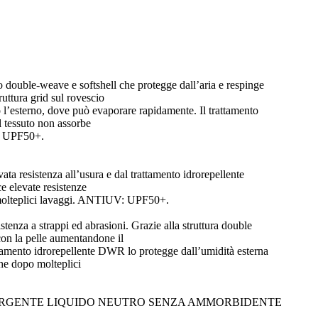
to double-weave e softshell che protegge dall’aria e respinge
ruttura grid sul rovescio
rso l’esterno, dove può evaporare rapidamente. Il trattamento
l tessuto non assorbe
V: UPF50+.
ta resistenza all’usura e dal trattamento idrorepellente
e elevate resistenze
molteplici lavaggi. ANTIUV: UPF50+.
tenza a strappi ed abrasioni. Grazie alla struttura double
 con la pelle aumentandone il
attamento idrorepellente DWR lo protegge dall’umidità esterna
che dopo molteplici
ERGENTE LIQUIDO NEUTRO SENZA AMMORBIDENTE