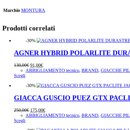
Marchio
MONTURA
Prodotti correlati
-30%
AGNER HYBRID POLARLITE DUR
Il
Il
130,00
€
91,00
€
prezzo
prezzo
ABBIGLIAMENTO tecnico
,
BRAND
,
GIACCHE PI
Questo
originale
attuale
Scegli
prodotto
era:
è:
-30%
ha
130,00€.
91,00€.
più
varianti.
GIACCA GUSCIO PUEZ GTX PACL
Le
opzioni
Il
Il
250,00
€
175,00
€
possono
prezzo
prezzo
ABBIGLIAMENTO tecnico
,
BRAND
,
GIACCHE PI
essere
Questo
originale
attuale
Scegli
scelte
prodotto
era:
è:
nella