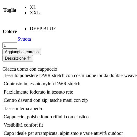
originale
attuale
XL
era:
è:
Taglia
XXL
199,00€.
139,30€.
DEEP BLUE
Colore
Svuota
GIACCA
WIND
Aggiungi al carrello
REVOLUTION
Descrizione
CONFORT
FIT
Giacca uomo con cappuccio
JKT
 Tessuto poliestere DWR stretch con costruzione ibrida double-weave 
MONTURA
quantità
 Contrasto in tessuto nylon DWR stretch
 Parzialmente foderato in tessuto rete
 Centro davanti con zip, tasche mani con zip
 Tasca interna aperta
 Cappuccio, polsi e fondo rifiniti con elastico
 Vestibilità confort fit
 Capo ideale per arrampicata, alpinismo e varie attività outdoor