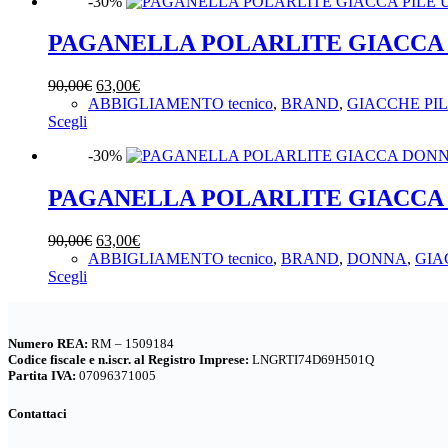
-30%
ha
250,00€.
175,00€.
pagina
più
del
varianti.
PAGANELLA POLARLITE GIACCA
prodotto
Le
opzioni
Il
Il
90,00
€
63,00
€
possono
prezzo
prezzo
ABBIGLIAMENTO tecnico
,
BRAND
,
GIACCHE PI
essere
Questo
originale
attuale
Scegli
scelte
prodotto
era:
è:
nella
-30%
ha
90,00€.
63,00€.
pagina
più
del
varianti.
PAGANELLA POLARLITE GIACCA
prodotto
Le
opzioni
Il
Il
90,00
€
63,00
€
possono
prezzo
prezzo
ABBIGLIAMENTO tecnico
,
BRAND
,
DONNA
,
GIA
essere
Questo
originale
attuale
Scegli
scelte
prodotto
era:
è:
nella
ha
90,00€.
63,00€.
pagina
più
del
Numero REA:
RM – 1509184
varianti.
prodotto
Codice fiscale e n.iscr. al Registro Imprese:
LNGRTI74D69H501Q
Le
Partita IVA:
07096371005
opzioni
possono
Contattaci
essere
scelte