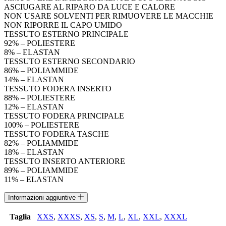
ASCIUGARE AL RIPARO DA LUCE E CALORE
NON USARE SOLVENTI PER RIMUOVERE LE MACCHIE
NON RIPORRE IL CAPO UMIDO
TESSUTO ESTERNO PRINCIPALE
92% – POLIESTERE
8% – ELASTAN
TESSUTO ESTERNO SECONDARIO
86% – POLIAMMIDE
14% – ELASTAN
TESSUTO FODERA INSERTO
88% – POLIESTERE
12% – ELASTAN
TESSUTO FODERA PRINCIPALE
100% – POLIESTERE
TESSUTO FODERA TASCHE
82% – POLIAMMIDE
18% – ELASTAN
TESSUTO INSERTO ANTERIORE
89% – POLIAMMIDE
11% – ELASTAN
Informazioni aggiuntive
Taglia
XXS
,
XXXS
,
XS
,
S
,
M
,
L
,
XL
,
XXL
,
XXXL