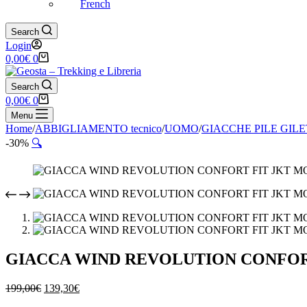
French
Search
Login
Carrello
0,00
€
0
Search
Carrello
0,00
€
0
Menu
Home
/
ABBIGLIAMENTO tecnico
/
UOMO
/
GIACCHE PILE GIL
-30%
🔍
GIACCA WIND REVOLUTION CONFOR
Il
Il
199,00
€
139,30
€
prezzo
prezzo