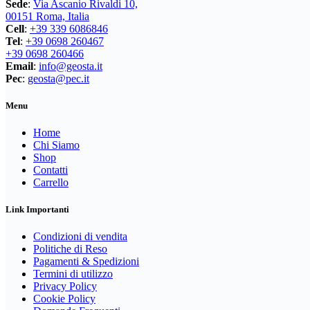
Sede
:
Via Ascanio Rivaldi 10,
nella
00151 Roma, Italia
pagina
Cell
:
+39 339 6086846
del
Tel
:
+39 0698 260467
prodotto
+39 0698 260466
Email
:
info@geosta.it
Pec
:
geosta@pec.it
Menu
Home
Chi Siamo
Shop
Contatti
Carrello
Link Importanti
Condizioni di vendita
Politiche di Reso
Pagamenti & Spedizioni
Termini di utilizzo
Privacy Policy
Cookie Policy