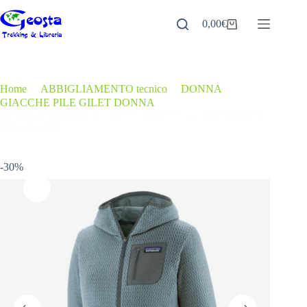
Salta
al
0,00
€
Carrello
contenuto
Home
/
ABBIGLIAMENTO tecnico
/
DONNA
/
GIACCHE PILE GILET DONNA
/
GIACCA WOMEN R1 AIR FLEECE FULL-ZIP HOODY
PATAGONIA
-30%