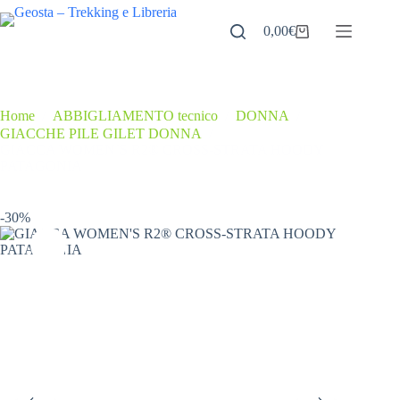
Salta
al
0,00
€
Carrello
contenuto
Home
/
ABBIGLIAMENTO tecnico
/
DONNA
/
GIACCHE PILE GILET DONNA
/
GIACCA WOMEN’S R2® CROSS-STRATA HOODY
PATAGONIA
-30%