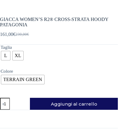
GIACCA WOMEN’S R2® CROSS-STRATA HOODY
PATAGONIA
161,00
€
230,00
€
Il
Il
prezzo
prezzo
originale
attuale
Taglia
era:
è:
L
XL
230,00€.
161,00€.
Colore
TERRAIN GREEN
GIACCA
Aggiungi al carrello
WOMEN'S
R2®
CROSS-
STRATA
HOODY
PATAGONIA