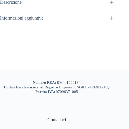
quantità
Descrizione
Informazioni aggiuntive
Numero REA:
RM – 1509184
Codice fiscale e n.iscr. al Registro Imprese:
LNGRTI74D69H501Q
Partita IVA:
07096371005
Contattaci