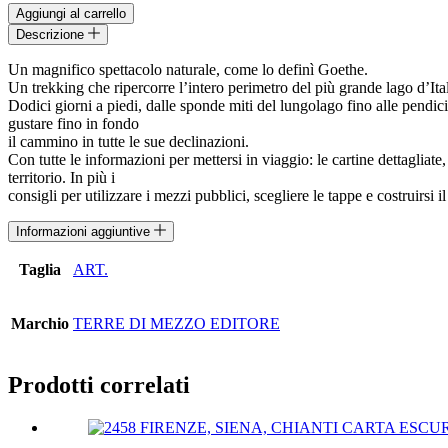
GRANDE
Aggiungi al carrello
GIRO
Descrizione
DEL
GARDA.
Un magnifico spettacolo naturale, come lo definì Goethe.
190
Un trekking che ripercorre l’intero perimetro del più grande lago d’It
CHILOMETRI
Dodici giorni a piedi, dalle sponde miti del lungolago fino alle pendi
AD
gustare fino in fondo
ANELLO
il cammino in tutte le sue declinazioni.
quantità
Con tutte le informazioni per mettersi in viaggio: le cartine dettagliate, 
territorio. In più i
consigli per utilizzare i mezzi pubblici, scegliere le tappe e costruirsi 
Informazioni aggiuntive
Taglia
ART.
Marchio
TERRE DI MEZZO EDITORE
Prodotti correlati