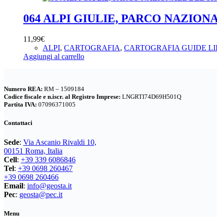
064 ALPI GIULIE, PARCO NAZIONA
11,99
€
ALPI
,
CARTOGRAFIA
,
CARTOGRAFIA GUIDE LI
Aggiungi al carrello
Numero REA:
RM – 1509184
Codice fiscale e n.iscr. al Registro Imprese:
LNGRTI74D69H501Q
Partita IVA:
07096371005
Contattaci
Sede
:
Via Ascanio Rivaldi 10,
00151 Roma, Italia
Cell
:
+39 339 6086846
Tel
:
+39 0698 260467
+39 0698 260466
Email
:
info@geosta.it
Pec
:
geosta@pec.it
Menu