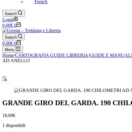
French
Search
Login
Carrello
0,00
€
0
Search
Carrello
0,00
€
0
Menu
Home
/
CARTOGRAFIA GUIDE LIBRERIA
/
GUIDE E MANUAL
AD ANELLO
🔍
GRANDE GIRO DEL GARDA. 190 CHI
18,00
€
1 disponibili