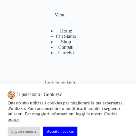
Menu
Home
Chi Siamo
Shop
Contatti
Carrello
Link Importanti
Ti piacciono i Cookies?
Condizioni di vendita
Questo sito utilizza i cookies per migliorare la tua esperienza
Politiche di Reso
d'utilizzo. Puoi acconsentire o modificarli tramite i seguenti
Pagamenti & Spedizioni
pulsanti. Per maggiori informazioni leggi la nostra
Cookie
Termini di utilizzo
policy
Privacy Policy
Cookie Policy
Domande Frequenti
Imposta cookie
Accetto i cookie