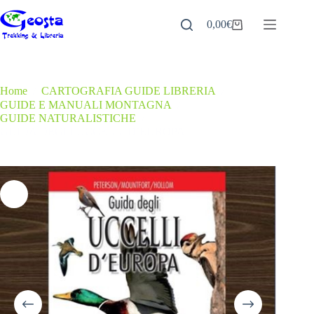
Salta
al
0,00
€
Carrello
contenuto
Home
/
CARTOGRAFIA GUIDE LIBRERIA
/
GUIDE E MANUALI MONTAGNA
/
GUIDE NATURALISTICHE
/
GUIDA DEGLI UCCELLI D’EUROPA