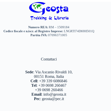
Numero REA:
RM – 1509184
Codice fiscale e n.iscr. al Registro Imprese:
LNGRTI74D69H501Q
Partita IVA:
07096371005
Contattaci
Sede
:
Via Ascanio Rivaldi 10,
00151 Roma, Italia
Cell
:
+39 339 6086846
Tel
:
+39 0698 260467
+39 0698 260466
Email
:
info@geosta.it
Pec
:
geosta@pec.it