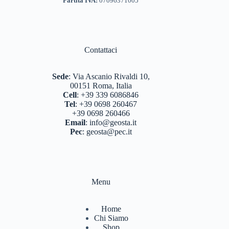
Partita IVA:
07096371005
Contattaci
Sede
:
Via Ascanio Rivaldi 10,
00151 Roma, Italia
Cell
:
+39 339 6086846
Tel
:
+39 0698 260467
+39 0698 260466
Email
:
info@geosta.it
Pec
:
geosta@pec.it
Menu
Home
Chi Siamo
Shop