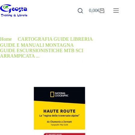
Salta
al
0,00
€
Carrello
contenuto
Home
/
CARTOGRAFIA GUIDE LIBRERIA
/
GUIDE E MANUALI MONTAGNA
/
GUIDE ESCURSIONISTICHE MTB SCI
/
ARRAMPICATA ...
HAUTE ROUTE. LA REGINA DELLE TRAVERSATE
ALPINE