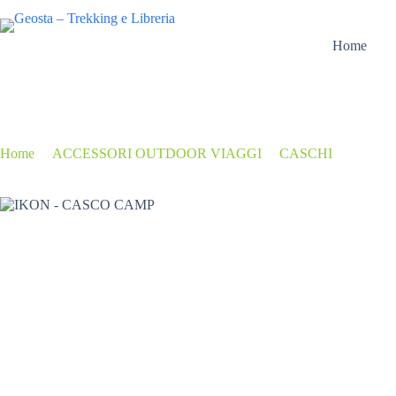
Salta
al
contenuto
Home
Home
/
ACCESSORI OUTDOOR VIAGGI
/
CASCHI
/
IKON 