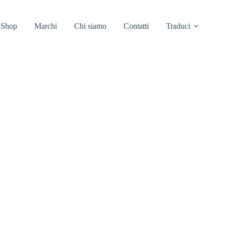
Shop
Marchi
Chi siamo
Contatti
Traduci
– CASCO CAMP