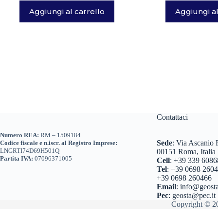
Aggiungi al carrello
Aggiungi al
Contattaci
Numero REA:
RM – 1509184
Sede
:
Via Ascanio R
Codice fiscale e n.iscr. al Registro Imprese:
LNGRTI74D69H501Q
00151 Roma, Italia
Partita IVA:
07096371005
Cell
:
+39 339 6086
Tel
:
+39 0698 260
+39 0698 260466
Email
:
info@geosta
Pec
:
geosta@pec.it
Copyright © 20