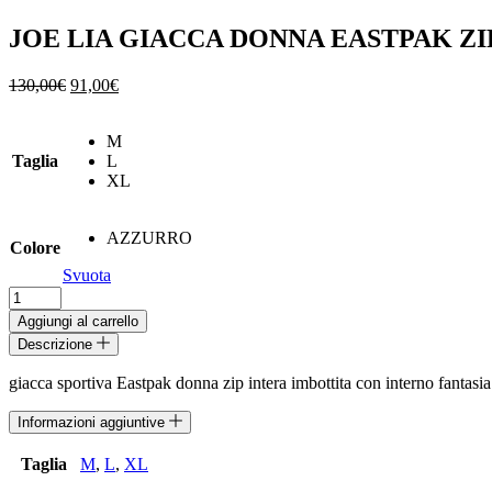
JOE LIA GIACCA DONNA EASTPAK ZI
Il
Il
130,00
€
91,00
€
prezzo
prezzo
originale
attuale
M
era:
è:
Taglia
L
130,00€.
91,00€.
XL
AZZURRO
Colore
Svuota
JOE
LIA
Aggiungi al carrello
GIACCA
Descrizione
DONNA
EASTPAK
giacca sportiva Eastpak donna zip intera imbottita con interno fantasia
ZIP
INTERA
Informazioni aggiuntive
quantità
Taglia
M
,
L
,
XL