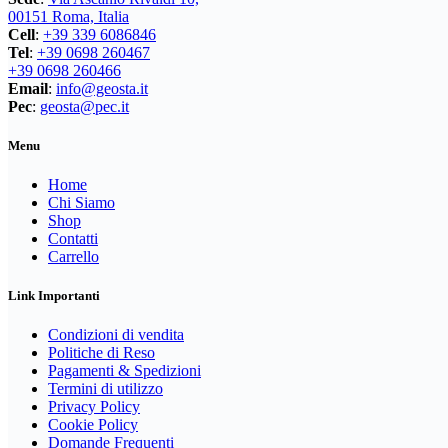
nella
00151 Roma, Italia
pagina
Cell
:
+39 339 6086846
del
Tel
:
+39 0698 260467
prodotto
+39 0698 260466
Email
:
info@geosta.it
Pec
:
geosta@pec.it
Menu
Home
Chi Siamo
Shop
Contatti
Carrello
Link Importanti
Condizioni di vendita
Politiche di Reso
Pagamenti & Spedizioni
Termini di utilizzo
Privacy Policy
Cookie Policy
Domande Frequenti