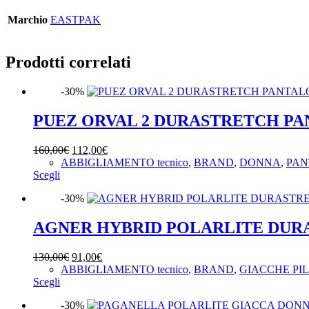
Marchio
EASTPAK
Prodotti correlati
-30%
PUEZ ORVAL 2 DURASTRETCH P
Il
Il
160,00
€
112,00
€
prezzo
prezzo
ABBIGLIAMENTO tecnico
,
BRAND
,
DONNA
,
PAN
Questo
originale
attuale
Scegli
prodotto
era:
è:
-30%
ha
160,00€.
112,00€.
più
varianti.
AGNER HYBRID POLARLITE DUR
Le
opzioni
Il
Il
130,00
€
91,00
€
possono
prezzo
prezzo
ABBIGLIAMENTO tecnico
,
BRAND
,
GIACCHE PI
essere
Questo
originale
attuale
Scegli
scelte
prodotto
era:
è:
nella
-30%
ha
130,00€.
91,00€.