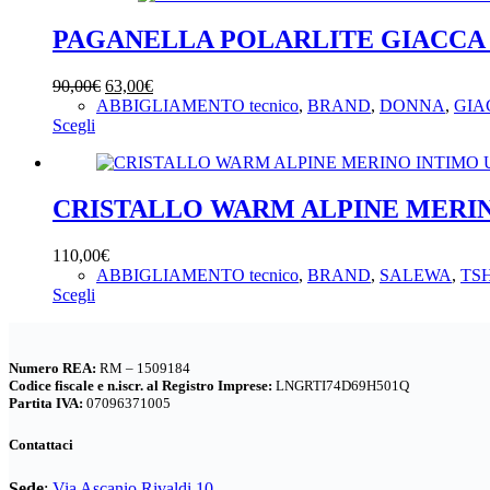
pagina
più
del
varianti.
PAGANELLA POLARLITE GIACCA
prodotto
Le
opzioni
Il
Il
90,00
€
63,00
€
possono
prezzo
prezzo
ABBIGLIAMENTO tecnico
,
BRAND
,
DONNA
,
GIA
essere
Questo
originale
attuale
Scegli
scelte
prodotto
era:
è:
nella
ha
90,00€.
63,00€.
pagina
più
del
varianti.
CRISTALLO WARM ALPINE MERI
prodotto
Le
opzioni
110,00
€
possono
ABBIGLIAMENTO tecnico
,
BRAND
,
SALEWA
,
TS
essere
Questo
Scegli
scelte
prodotto
nella
ha
pagina
più
del
Numero REA:
RM – 1509184
varianti.
prodotto
Codice fiscale e n.iscr. al Registro Imprese:
LNGRTI74D69H501Q
Le
Partita IVA:
07096371005
opzioni
possono
Contattaci
essere
scelte
Sede
:
Via Ascanio Rivaldi 10,