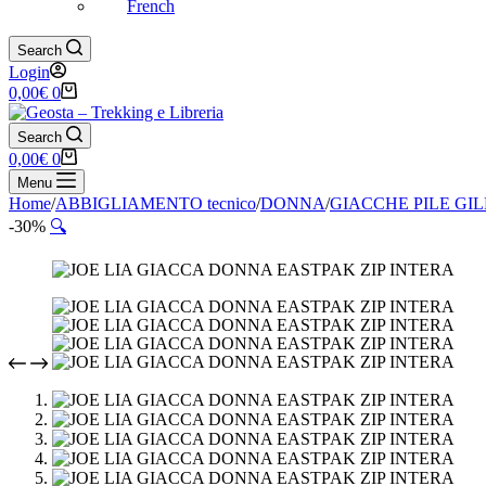
French
Search
Login
Carrello
0,00
€
0
Search
Carrello
0,00
€
0
Menu
Home
/
ABBIGLIAMENTO tecnico
/
DONNA
/
GIACCHE PILE GI
-30%
🔍