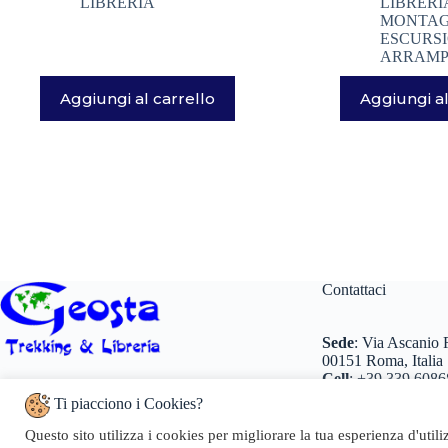
LIBRERIA
LIBRERI
MONTA
ESCURSI
ARRAMPI
Aggiungi al carrello
Aggiungi al
Contattaci
Sede
:
Via Ascanio R
00151 Roma, Italia
Cell
:
+39 339 6086
Numero REA:
RM – 1509184
Tel
:
+39 0698 260
Codice fiscale e n.iscr. al Registro Imprese:
Ti piacciono i Cookies?
+39 0698 260466
LNGRTI74D69H501Q
Partita IVA:
07096371005
Email
:
info@geosta
Questo sito utilizza i cookies per migliorare la tua esperienza d'util