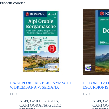
Prodotti correlati
104 ALPI OROBIE BERGAMASCHE
DOLOMITI AT
V. BREMBANA V. SERIANA
ESCURSIONIS
11,95
€
16,99
€
ALPI
,
CARTOGRAFIA
,
ALPI
,
CA
CARTOGRAFIA GUIDE
CARTOG