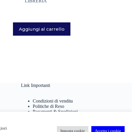
LIBRERIA
Aggiungi al carrello
Link Importanti
Condizioni di vendita
Politiche di Reso
Pagamenti & Spedizioni
Termini di utilizzo
Privacy Policy
Cookie Policy
iori
Imposta cookie
Accetto i cookie