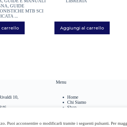
A
,
GUIDE E MANUALI
LIBRERIA
GNA
,
GUIDE
ONISTICHE MTB SCI
CATA ...
 carrello
Aggiungi al carrello
Menu
ivaldi 10,
Home
Chi Siamo
846
Shop
467
Contatti
Carrello
.it
izzo. Puoi acconsentire o modificarli tramite i seguenti pulsanti. Per magg