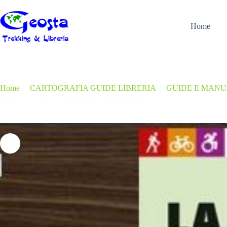
Salta
al
contenuto
Home
Home
/
CARTOGRAFIA GUIDE LIBRERIA
/
GUIDE E MAN
LA VIA FRANCISCA DEL LUCOMAGNO