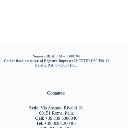
Numero REA:
RM – 1509184
Codice fiscale e n.iscr. al Registro Imprese:
LNGRTI74D69H501Q
Partita IVA:
07096371005
Contattaci
Sede
:
Via Ascanio Rivaldi 10,
00151 Roma, Italia
Cell
:
+39 339 6086846
Tel
:
+39 0698 260467