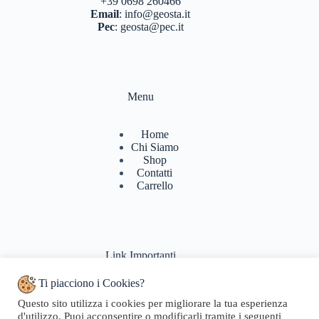
+39 0698 260466
Email
:
info@geosta.it
Pec
:
geosta@pec.it
Menu
Home
Chi Siamo
Shop
Contatti
Carrello
Link Importanti
Ti piacciono i Cookies?
Condizioni di vendita
Questo sito utilizza i cookies per migliorare la tua esperienza
Politiche di Reso
d'utilizzo. Puoi acconsentire o modificarli tramite i seguenti
Pagamenti & Spedizioni