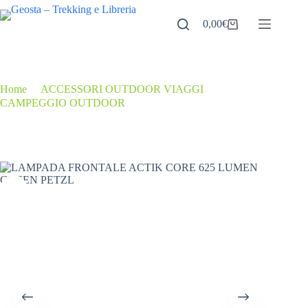
Salta
al
0,00
€
Carrello
contenuto
Home
/
ACCESSORI OUTDOOR VIAGGI
/
CAMPEGGIO OUTDOOR
/
LAMPADA FRONTALE ACTIK CORE 625 LUMEN
GREEN PETZL