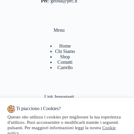
Pec
:
geosta@pec.it
Menu
Home
Chi Siamo
Shop
Contatti
Carrello
Link Importanti
Ti piacciono i Cookies?
Condizioni di vendita
Questo sito utilizza i cookies per migliorare la tua esperienza
Politiche di Reso
d'utilizzo. Puoi acconsentire o modificarli tramite i seguenti
Pagamenti & Spedizioni
pulsanti. Per maggiori informazioni leggi la nostra
Cookie
Termini di utilizzo
policy