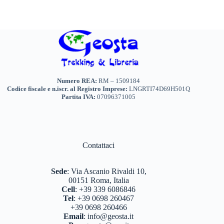
Numero REA:
RM – 1509184
Codice fiscale e n.iscr. al Registro Imprese:
LNGRTI74D69H501Q
Partita IVA:
07096371005
Contattaci
Sede
:
Via Ascanio Rivaldi 10,
00151 Roma, Italia
Cell
:
+39 339 6086846
Tel
:
+39 0698 260467
+39 0698 260466
Email
:
info@geosta.it