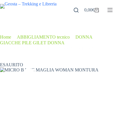
Salta
al
0,00
€
Carrello
contenuto
Home
/
ABBIGLIAMENTO tecnico
/
DONNA
/
GIACCHE PILE GILET DONNA
/
MICRO BASIC MAGLIA WOMAN MONTURA
ESAURITO