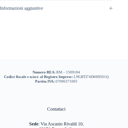
Informazioni aggiuntive
Numero REA:
RM – 1509184
Codice fiscale e n.iscr. al Registro Imprese:
LNGRTI74D69H501Q
Partita IVA:
07096371005
Contattaci
Sede
:
Via Ascanio Rivaldi 10,