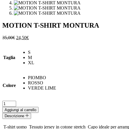
MOTION T-SHIRT MONTURA
Il
Il
35,00
€
24,50
€
prezzo
prezzo
originale
attuale
S
era:
è:
Taglia
M
35,00€.
24,50€.
XL
PIOMBO
ROSSO
Colore
VERDE LIME
MOTION
T-
Aggiungi al carrello
SHIRT
Descrizione
MONTURA
quantità
 T-shirt uomo  Tessuto jersey in cotone stretch  Capo ideale per arram