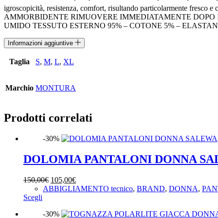
igroscopicità, resistenza, comfort, risultando particolar
AMMORBIDENTE RIMUOVERE IMMEDIATAMENTE DOPO IL 
UMIDO TESSUTO ESTERNO 95% – COTONE 5% – ELASTAN
Informazioni aggiuntive
Taglia
S
,
M
,
L
,
XL
Marchio
MONTURA
Prodotti correlati
-30%
DOLOMIA PANTALONI DONNA S
Il
Il
150,00
€
105,00
€
prezzo
prezzo
ABBIGLIAMENTO tecnico
,
BRAND
,
DONNA
,
PAN
Questo
originale
attuale
Scegli
prodotto
era:
è:
-30%
ha
150,00€.
105,00€.