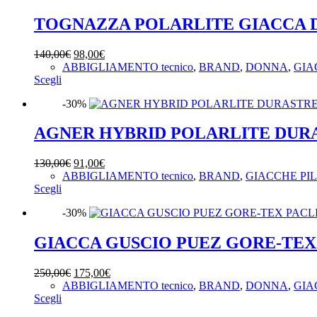
più
varianti.
TOGNAZZA POLARLITE GIACCA 
Le
opzioni
Il
Il
140,00
€
98,00
€
possono
prezzo
prezzo
ABBIGLIAMENTO tecnico
,
BRAND
,
DONNA
,
GIA
essere
Questo
originale
attuale
Scegli
scelte
prodotto
era:
è:
nella
-30%
ha
140,00€.
98,00€.
pagina
più
del
varianti.
AGNER HYBRID POLARLITE DUR
prodotto
Le
opzioni
Il
Il
130,00
€
91,00
€
possono
prezzo
prezzo
ABBIGLIAMENTO tecnico
,
BRAND
,
GIACCHE PI
essere
Questo
originale
attuale
Scegli
scelte
prodotto
era:
è:
nella
-30%
ha
130,00€.
91,00€.
pagina
più
del
varianti.
GIACCA GUSCIO PUEZ GORE-TEX
prodotto
Le
opzioni
Il
Il
250,00
€
175,00
€
possono
prezzo
prezzo
ABBIGLIAMENTO tecnico
,
BRAND
,
DONNA
,
GIA
essere
Questo
originale
attuale
Scegli
scelte
prodotto
era:
è:
nella