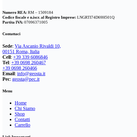
ha
250,00€.
175,00€.
pagina
più
del
Numero REA:
RM – 1509184
varianti.
prodotto
Codice fiscale e n.iscr. al Registro Imprese:
LNGRTI74D69H501Q
Le
Partita IVA:
07096371005
opzioni
possono
Contattaci
essere
scelte
Sede
:
Via Ascanio Rivaldi 10,
nella
00151 Roma, Italia
pagina
Cell
:
+39 339 6086846
del
Tel
:
+39 0698 260467
prodotto
+39 0698 260466
Email
:
info@geosta.it
Pec
:
geosta@pec.it
Menu
Home
Chi Siamo
Shop
Contatti
Carrello
Link Importanti