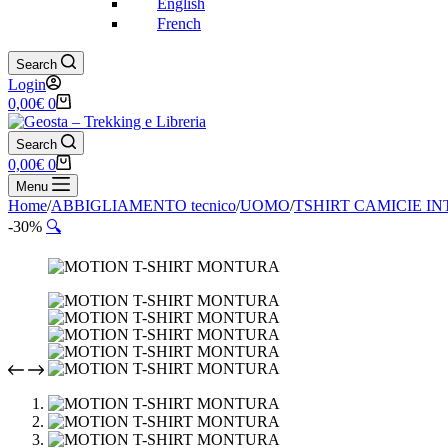
English
French
Search
Login
Carrello
0,00
€
0
Search
Carrello
0,00
€
0
Menu
Home
/
ABBIGLIAMENTO tecnico
/
UOMO
/
TSHIRT CAMICIE I
-30%
🔍