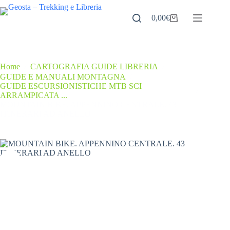
Salta
al
0,00
€
Carrello
contenuto
Home
/
CARTOGRAFIA GUIDE LIBRERIA
/
GUIDE E MANUALI MONTAGNA
/
GUIDE ESCURSIONISTICHE MTB SCI
/
ARRAMPICATA ...
MOUNTAIN BIKE. APPENNINO CENTRALE. 43
ITINERARI AD ANELLO