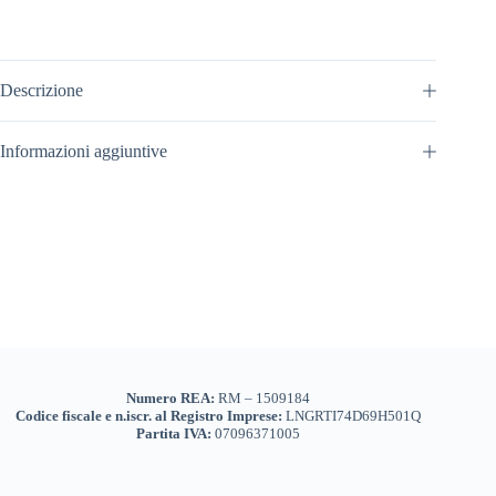
Descrizione
Informazioni aggiuntive
Numero REA:
RM – 1509184
Codice fiscale e n.iscr. al Registro Imprese:
LNGRTI74D69H501Q
Partita IVA:
07096371005