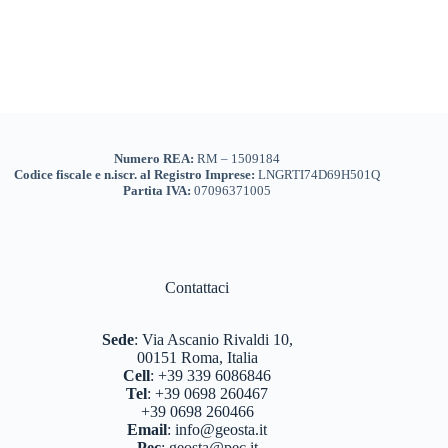
Numero REA:
RM – 1509184
Codice fiscale e n.iscr. al Registro Imprese:
LNGRTI74D69H501Q
Partita IVA:
07096371005
Contattaci
Sede
:
Via Ascanio Rivaldi 10,
00151 Roma, Italia
Cell
:
+39 339 6086846
Tel
:
+39 0698 260467
+39 0698 260466
Email
:
info@geosta.it
Pec
:
geosta@pec.it