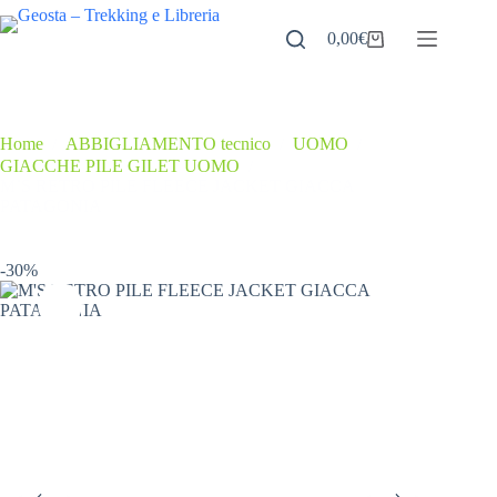
Salta
al
0,00
€
Carrello
contenuto
Home
/
ABBIGLIAMENTO tecnico
/
UOMO
/
GIACCHE PILE GILET UOMO
/
M’S RETRO PILE FLEECE JACKET GIACCA
PATAGONIA
-30%