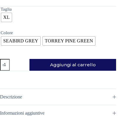
prezzo
prezzo
originale
attuale
Taglia
era:
è:
XL
150,00€.
105,00€.
Colore
SEABIRD GREY
TORREY PINE GREEN
M'S
Aggiungi al carrello
RETRO
PILE
FLEECE
JACKET
GIACCA
PATAGONIA
quantità
Descrizione
Informazioni aggiuntive