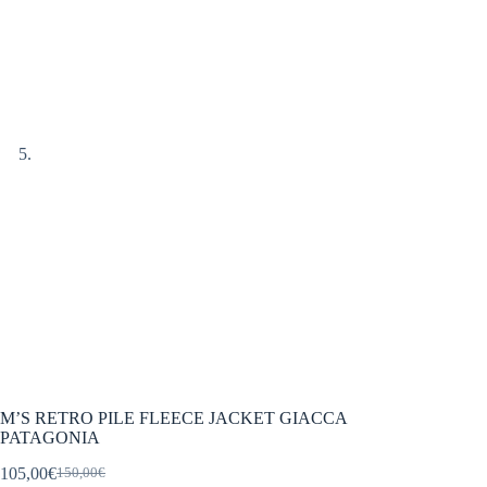
M’S RETRO PILE FLEECE JACKET GIACCA
PATAGONIA
105,00
€
150,00
€
Il
Il