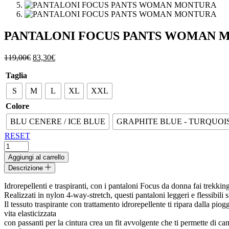
PANTALONI FOCUS PANTS WOMAN 
Il
Il
119,00
€
83,30
€
prezzo
prezzo
Taglia
originale
attuale
era:
è:
S
M
L
XL
XXL
119,00€.
83,30€.
Colore
BLU CENERE / ICE BLUE
GRAPHITE BLUE - TURQUOI
RESET
PANTALONI
FOCUS
Aggiungi al carrello
PANTS
Descrizione
WOMAN
MONTURA
Idrorepellenti e traspiranti, con i pantaloni Focus da donna fai trekki
quantità
Realizzati in nylon 4-way-stretch, questi pantaloni leggeri e flessibili
Il tessuto traspirante con trattamento idrorepellente ti ripara dalla pi
vita elasticizzata
con passanti per la cintura crea un fit avvolgente che ti permette di c