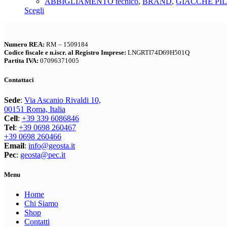
prezzo
prezzo
ABBIGLIAMENTO tecnico
,
BRAND
,
GIACCHE PI
essere
Questo
originale
attuale
Scegli
scelte
prodotto
era:
è:
nella
ha
90,00€.
63,00€.
pagina
più
del
Numero REA:
RM – 1509184
varianti.
prodotto
Codice fiscale e n.iscr. al Registro Imprese:
LNGRTI74D69H501Q
Le
Partita IVA:
07096371005
opzioni
possono
Contattaci
essere
scelte
Sede
:
Via Ascanio Rivaldi 10,
nella
00151 Roma, Italia
pagina
Cell
:
+39 339 6086846
del
Tel
:
+39 0698 260467
prodotto
+39 0698 260466
Email
:
info@geosta.it
Pec
:
geosta@pec.it
Menu
Home
Chi Siamo
Shop
Contatti