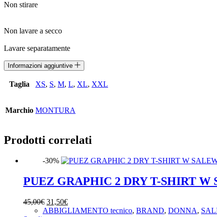
Non stirare
Non lavare a secco
Lavare separatamente
Informazioni aggiuntive
Taglia
XS
,
S
,
M
,
L
,
XL
,
XXL
Marchio
MONTURA
Prodotti correlati
-30%
PUEZ GRAPHIC 2 DRY T-SHIRT W
Il
Il
45,00
€
31,50
€
prezzo
prezzo
ABBIGLIAMENTO tecnico
,
BRAND
,
DONNA
,
SAL