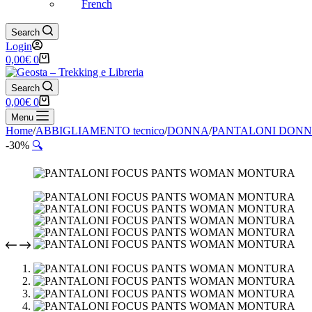
French
Search
Login
Carrello
0,00
€
0
Search
Carrello
0,00
€
0
Menu
Home
/
ABBIGLIAMENTO tecnico
/
DONNA
/
PANTALONI DON
-30%
🔍