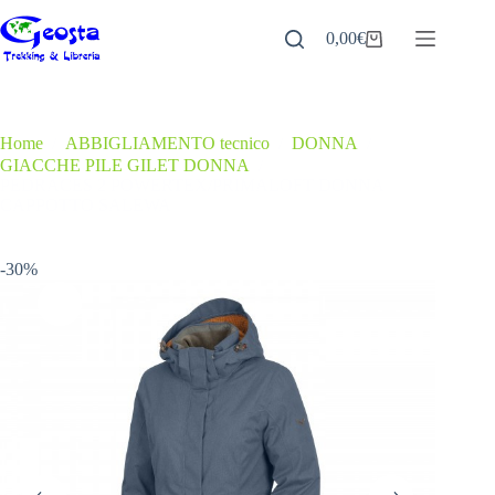
Salta
al
0,00
€
Carrello
contenuto
Home
/
ABBIGLIAMENTO tecnico
/
DONNA
/
GIACCHE PILE GILET DONNA
/
PEDRACES 2 POWERTEX/PRIMALOFT DONNA
CAPPOTTO SALEWA
-30%