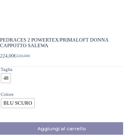
PEDRACES 2 POWERTEX/PRIMALOFT DONNA
CAPPOTTO SALEWA
224,00
€
320,00
€
Il
Il
prezzo
prezzo
originale
attuale
Taglia
era:
è:
48
320,00€.
224,00€.
Colore
BLU SCURO
Aggiungi al carrello