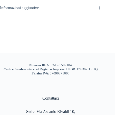
Informazioni aggiuntive
Numero REA:
RM – 1509184
Codice fiscale e n.iscr. al Registro Imprese:
LNGRTI74D69H501Q
Partita IVA:
07096371005
Contattaci
Sede
:
Via Ascanio Rivaldi 10,