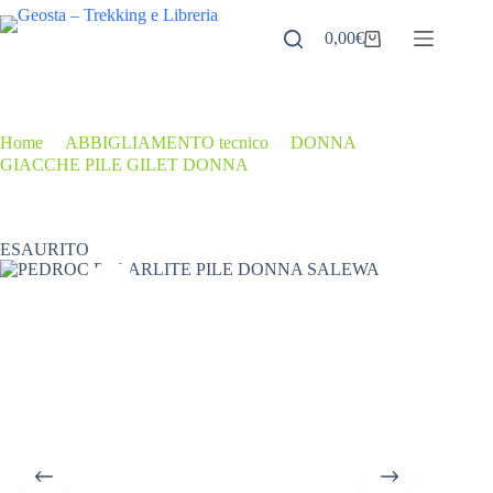
Salta
al
0,00
€
Carrello
contenuto
Home
/
ABBIGLIAMENTO tecnico
/
DONNA
/
GIACCHE PILE GILET DONNA
/
PEDROC POLARLITE PILE DONNA SALEWA
ESAURITO