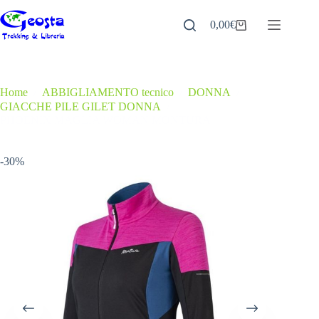
Salta
al
0,00
€
Carrello
contenuto
Home
/
ABBIGLIAMENTO tecnico
/
DONNA
/
GIACCHE PILE GILET DONNA
/
PHOENIX MAGLIA WOMAN MONTURA
-30%