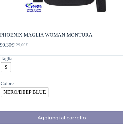
PHOENIX MAGLIA WOMAN MONTURA
90,30
€
129,00
€
Il
Il
prezzo
prezzo
originale
attuale
Taglia
era:
è:
S
129,00€.
90,30€.
Colore
NERO/DEEP BLUE
Aggiungi al carrello