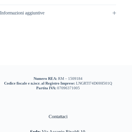
Informazioni aggiuntive
Numero REA:
RM – 1509184
Codice fiscale e n.iscr. al Registro Imprese:
LNGRTI74D69H501Q
Partita IVA:
07096371005
Contattaci
Sede
:
Via Ascanio Rivaldi 10,