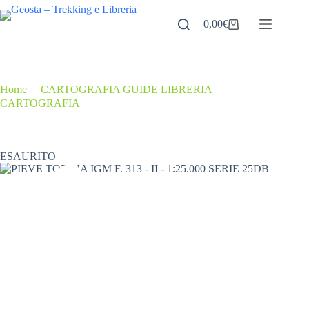
Salta
al
0,00
€
Carrello
contenuto
Home
/
CARTOGRAFIA GUIDE LIBRERIA
/
CARTOGRAFIA
/
PIEVE TORINA IGM F. 313 – II – 1:25.000 SERIE 25DB
ESAURITO