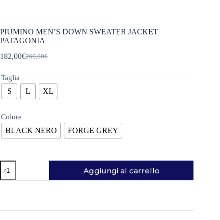
PIUMINO MEN’S DOWN SWEATER JACKET
PATAGONIA
182,00
€
260,00
€
Il
Il
prezzo
prezzo
originale
attuale
Taglia
era:
è:
S
L
XL
260,00€.
182,00€.
Colore
BLACK NERO
FORGE GREY
PIUMINO
Aggiungi al carrello
MEN'S
DOWN
SWEATER
JACKET
PATAGONIA
quantità