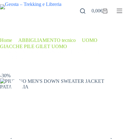
Salta
al
0,00
€
Carrello
contenuto
Home
/
ABBIGLIAMENTO tecnico
/
UOMO
/
GIACCHE PILE GILET UOMO
/
PIUMINO MEN’S DOWN SWEATER JACKET
PATAGONIA
-30%