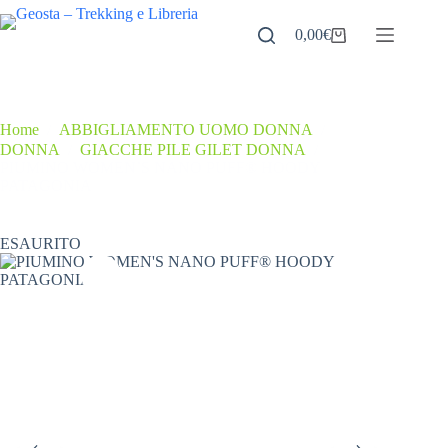
Salta
al
0,00
€
Carrello
contenuto
Home
/
ABBIGLIAMENTO UOMO DONNA
/
DONNA
/
GIACCHE PILE GILET DONNA
/
PIUMINO WOMEN’S NANO PUFF® HOODY
PATAGONIA
ESAURITO