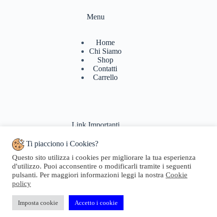
Menu
Home
Chi Siamo
Shop
Contatti
Carrello
Link Importanti
Ti piacciono i Cookies?
Condizioni di vendita
Questo sito utilizza i cookies per migliorare la tua esperienza
Politiche di Reso
d'utilizzo. Puoi acconsentire o modificarli tramite i seguenti
Pagamenti & Spedizioni
pulsanti. Per maggiori informazioni leggi la nostra
Cookie
Termini di utilizzo
policy
Privacy Policy
Cookie Policy
Domande Frequenti
Imposta cookie
Accetto i cookie
Copyright © 2024 Geosta di Longhi Rita - Web powered by