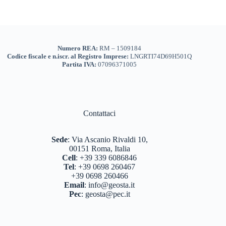
Numero REA:
RM – 1509184
Codice fiscale e n.iscr. al Registro Imprese:
LNGRTI74D69H501Q
Partita IVA:
07096371005
Contattaci
Sede
:
Via Ascanio Rivaldi 10,
00151 Roma, Italia
Cell
:
+39 339 6086846
Tel
:
+39 0698 260467
+39 0698 260466
Email
:
info@geosta.it
Pec
:
geosta@pec.it