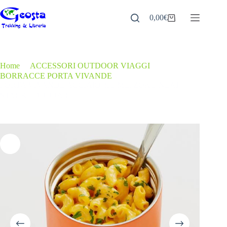
Salta
al
0,00
€
Carrello
contenuto
Home
/
ACCESSORI OUTDOOR VIAGGI
/
BORRACCE PORTA VIVANDE
/
PORTA VIVANDE ACCIAIO 295 ML. ZOKU NEAT
STACK FOOD JAR