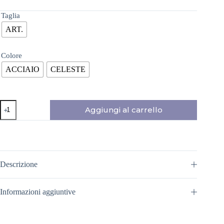
Taglia
ART.
Colore
ACCIAIO
CELESTE
PORTA
Aggiungi al carrello
VIVANDE
ACCIAIO
295
ML.
ZOKU
NEAT
Descrizione
STACK
FOOD
JAR
Informazioni aggiuntive
quantità