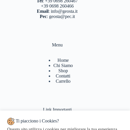
Tel
:
+39 0698 260467
+39 0698 260466
Email
:
info@geosta.it
Pec
:
geosta@pec.it
Menu
Home
Chi Siamo
Shop
Contatti
Carrello
Link Importanti
Ti piacciono i Cookies?
Condizioni di vendita
Questo sito utilizza i cookies per migliorare la tua esperienza