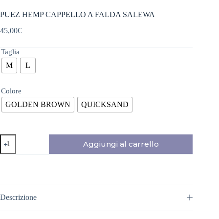
PUEZ HEMP CAPPELLO A FALDA SALEWA
45,00
€
Taglia
M
L
Colore
GOLDEN BROWN
QUICKSAND
PUEZ
Aggiungi al carrello
HEMP
CAPPELLO
A
FALDA
SALEWA
quantità
Descrizione