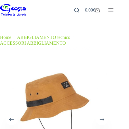
Salta
al
0,00
€
Carrello
contenuto
Home
/
ABBIGLIAMENTO tecnico
/
ACCESSORI ABBIGLIAMENTO
/
PUEZ HEMP CAPPELLO A FALDA SALEWA