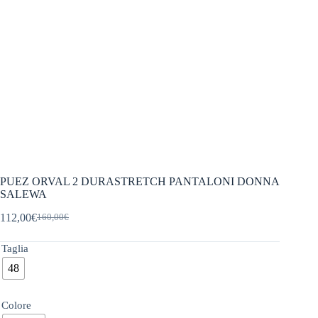
PUEZ ORVAL 2 DURASTRETCH PANTALONI DONNA
SALEWA
112,00
€
160,00
€
Il
Il
prezzo
prezzo
originale
attuale
Taglia
era:
è:
48
160,00€.
112,00€.
Colore