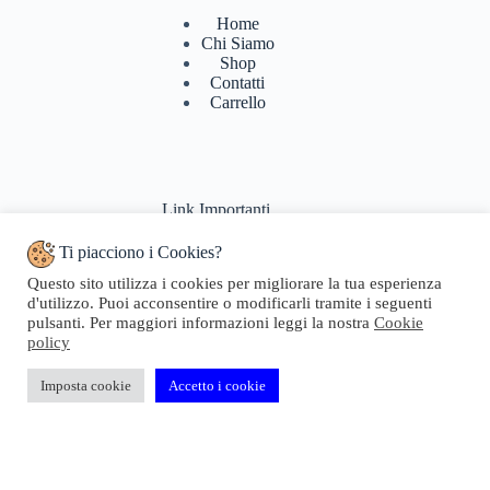
Home
Chi Siamo
Shop
Contatti
Carrello
Link Importanti
Ti piacciono i Cookies?
Condizioni di vendita
Questo sito utilizza i cookies per migliorare la tua esperienza
Politiche di Reso
d'utilizzo. Puoi acconsentire o modificarli tramite i seguenti
Pagamenti & Spedizioni
pulsanti. Per maggiori informazioni leggi la nostra
Cookie
Termini di utilizzo
policy
Privacy Policy
Cookie Policy
Domande Frequenti
Imposta cookie
Accetto i cookie
Copyright © 2024 Geosta di Longhi Rita - Web powered by
Dylog Italia S.p.A.