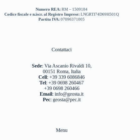
Numero REA:
RM – 1509184
Codice fiscale e n.iscr. al Registro Imprese:
LNGRTI74D69H501Q
Partita IVA:
07096371005
Contattaci
Sede
:
Via Ascanio Rivaldi 10,
00151 Roma, Italia
Cell
:
+39 339 6086846
Tel
:
+39 0698 260467
+39 0698 260466
Email
:
info@geosta.it
Pec
:
geosta@pec.it
Menu