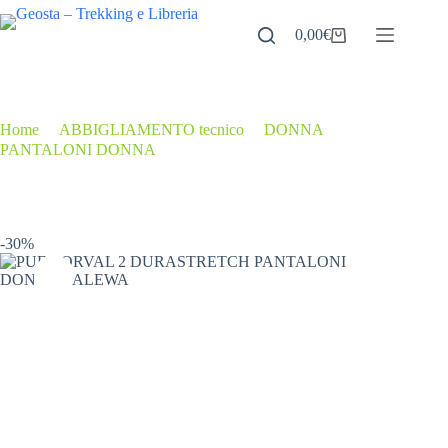
Salta
al
0,00
€
Carrello
contenuto
Home
/
ABBIGLIAMENTO tecnico
/
DONNA
/
PANTALONI DONNA
/
PUEZ ORVAL 2 DURASTRETCH PANTALONI DONNA
SALEWA
-30%