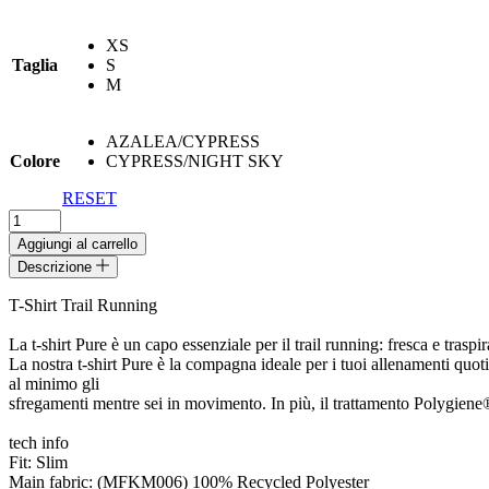
prezzo
prezzo
originale
attuale
XS
era:
è:
Taglia
S
50,00€.
35,00€.
M
AZALEA/CYPRESS
Colore
CYPRESS/NIGHT SKY
RESET
PURE
T-
Aggiungi al carrello
SHIRT
Descrizione
W
LA
T-Shirt Trail Running
SPORTIVA
quantità
La t-shirt Pure è un capo essenziale per il trail running: fresca e traspi
La nostra t-shirt Pure è la compagna ideale per i tuoi allenamenti quoti
al minimo gli
sfregamenti mentre sei in movimento. In più, il trattamento Polygiene®
tech info
Fit: Slim
Main fabric: (MFKM006) 100% Recycled Polyester