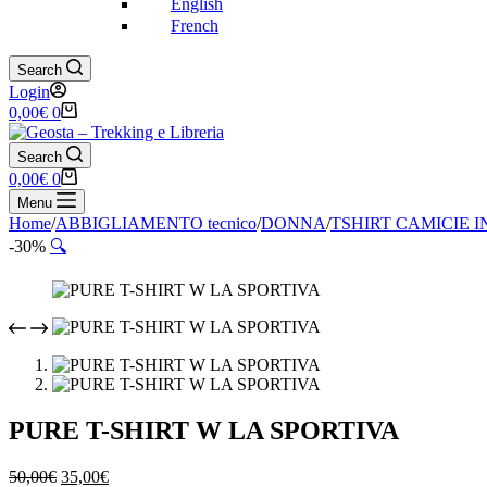
English
French
Search
Login
Carrello
0,00
€
0
Search
Carrello
0,00
€
0
Menu
Home
/
ABBIGLIAMENTO tecnico
/
DONNA
/
TSHIRT CAMICIE 
-30%
🔍
PURE T-SHIRT W LA SPORTIVA
Il
Il
50,00
€
35,00
€