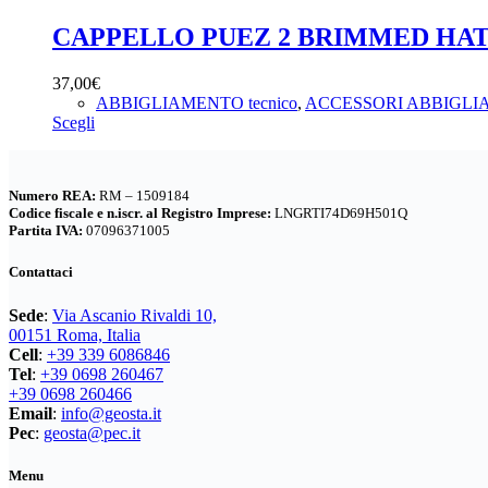
pagina
più
del
varianti.
CAPPELLO PUEZ 2 BRIMMED HA
prodotto
Le
opzioni
37,00
€
possono
ABBIGLIAMENTO tecnico
,
ACCESSORI ABBIGL
essere
Questo
Scegli
scelte
prodotto
nella
ha
pagina
più
del
Numero REA:
RM – 1509184
varianti.
prodotto
Codice fiscale e n.iscr. al Registro Imprese:
LNGRTI74D69H501Q
Le
Partita IVA:
07096371005
opzioni
possono
Contattaci
essere
scelte
Sede
:
Via Ascanio Rivaldi 10,
nella
00151 Roma, Italia
pagina
Cell
:
+39 339 6086846
del
Tel
:
+39 0698 260467
prodotto
+39 0698 260466
Email
:
info@geosta.it
Pec
:
geosta@pec.it
Menu