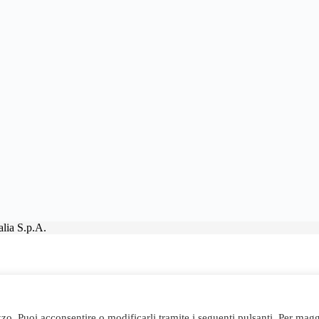
lia S.p.A.
izzo. Puoi acconsentire o modificarli tramite i seguenti pulsanti. Per magg