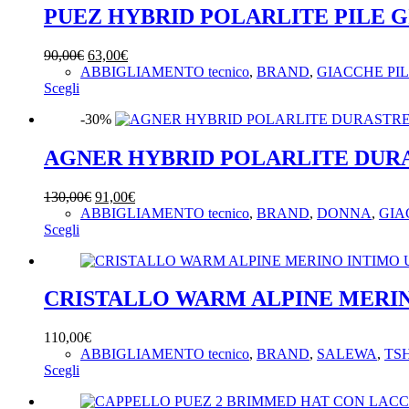
PUEZ HYBRID POLARLITE PILE 
Il
Il
90,00
€
63,00
€
prezzo
prezzo
ABBIGLIAMENTO tecnico
,
BRAND
,
GIACCHE PI
Questo
originale
attuale
Scegli
prodotto
era:
è:
-30%
ha
90,00€.
63,00€.
più
varianti.
AGNER HYBRID POLARLITE DUR
Le
opzioni
Il
Il
130,00
€
91,00
€
possono
prezzo
prezzo
ABBIGLIAMENTO tecnico
,
BRAND
,
DONNA
,
GIA
essere
Questo
originale
attuale
Scegli
scelte
prodotto
era:
è:
nella
ha
130,00€.
91,00€.
pagina
più
del
varianti.
CRISTALLO WARM ALPINE MERI
prodotto
Le
opzioni
110,00
€
possono
ABBIGLIAMENTO tecnico
,
BRAND
,
SALEWA
,
TS
essere
Questo
Scegli
scelte
prodotto
nella
ha