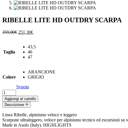
RIBELLE LITE HD OUTDRY SCARPA
Il
Il
359,00
€
251,30
€
prezzo
prezzo
originale
attuale
43,5
era:
è:
Taglia
46
359,00€.
251,30€.
47
ARANCIONE
Colore
GRIGIO
Svuota
RIBELLE
LITE
Aggiungi al carrello
HD
Descrizione
OUTDRY
SCARPA
Linea Ribelle, alpinismo veloce e leggero
quantità
Scarpone ultraleggero, veloce per alpinismo tecnico ed escursioni su v
Made in Asolo (Italy). HIGHLIGHTS