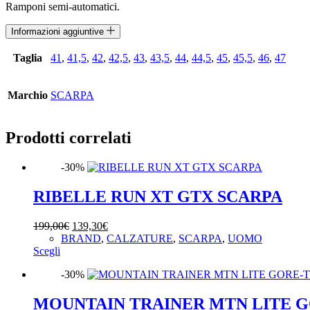
Ramponi semi-automatici.
Informazioni aggiuntive
Taglia
41
,
41,5
,
42
,
42,5
,
43
,
43,5
,
44
,
44,5
,
45
,
45,5
,
46
,
47
Marchio
SCARPA
Prodotti correlati
-30%
RIBELLE RUN XT GTX SCARPA
Il
Il
199,00
€
139,30
€
prezzo
prezzo
BRAND
,
CALZATURE
,
SCARPA
,
UOMO
Questo
originale
attuale
Scegli
prodotto
era:
è:
-30%
ha
199,00€.
139,30€.
più
varianti.
MOUNTAIN TRAINER MTN LITE 