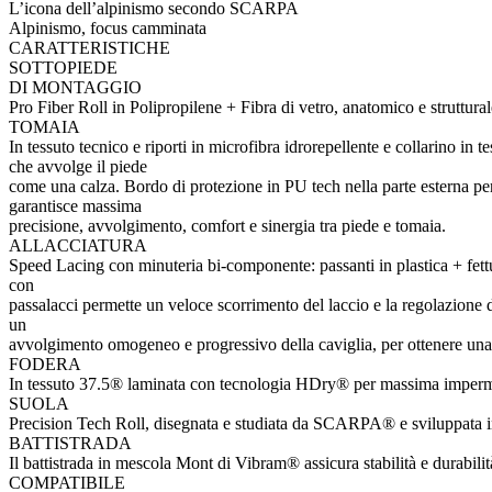
L’icona dell’alpinismo secondo SCARPA
Alpinismo, focus camminata
CARATTERISTICHE
SOTTOPIEDE
DI MONTAGGIO
Pro Fiber Roll in Polipropilene + Fibra di vetro, anatomico e struttural
TOMAIA
In tessuto tecnico e riporti in microfibra idrorepellente e collarino i
che avvolge il piede
come una calza. Bordo di protezione in PU tech nella parte esterna pe
garantisce massima
precisione, avvolgimento, comfort e sinergia tra piede e tomaia.
ALLACCIATURA
Speed Lacing con minuteria bi-componente: passanti in plastica + fettucc
con
passalacci permette un veloce scorrimento del laccio e la regolazione 
un
avvolgimento omogeneo e progressivo della caviglia, per ottenere una 
FODERA
In tessuto 37.5® laminata con tecnologia HDry® per massima imperme
SUOLA
Precision Tech Roll, disegnata e studiata da SCARPA® e sviluppata in 
BATTISTRADA
Il battistrada in mescola Mont di Vibram® assicura stabilità e durabilit
COMPATIBILE