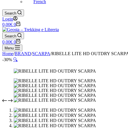
French
Search
Login
Carrello
0,00
€
0
Search
Carrello
0,00
€
0
Menu
Home
/
BRAND
/
SCARPA
/
RIBELLE LITE HD OUTDRY SCARP
-30%
🔍