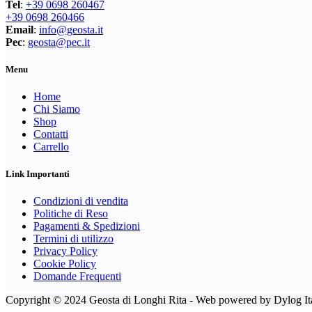
Tel
:
+39 0698 260467
prodotto
+39 0698 260466
Email
:
info@geosta.it
Pec
:
geosta@pec.it
Menu
Home
Chi Siamo
Shop
Contatti
Carrello
Link Importanti
Condizioni di vendita
Politiche di Reso
Pagamenti & Spedizioni
Termini di utilizzo
Privacy Policy
Cookie Policy
Domande Frequenti
Copyright © 2024 Geosta di Longhi Rita - Web powered by Dylog Ita