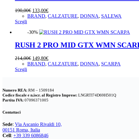
Le
opzioni
Il
Il
190,00
€
133,00
€
possono
prezzo
prezzo
BRAND
,
CALZATURE
,
DONNA
,
SALEWA
essere
Questo
originale
attuale
Scegli
scelte
prodotto
era:
è:
nella
-30%
ha
190,00€.
133,00€.
pagina
più
del
varianti.
RUSH 2 PRO MID GTX WMN SCAR
prodotto
Le
opzioni
Il
Il
214,00
€
149,80
€
possono
prezzo
prezzo
BRAND
,
CALZATURE
,
DONNA
,
SCARPA
essere
Questo
originale
attuale
Scegli
scelte
prodotto
era:
è:
nella
ha
214,00€.
149,80€.
pagina
più
del
Numero REA:
RM – 1509184
varianti.
prodotto
Codice fiscale e n.iscr. al Registro Imprese:
LNGRTI74D69H501Q
Le
Partita IVA:
07096371005
opzioni
possono
Contattaci
essere
scelte
Sede
:
Via Ascanio Rivaldi 10,
nella
00151 Roma, Italia
pagina
Cell
:
+39 339 6086846
del