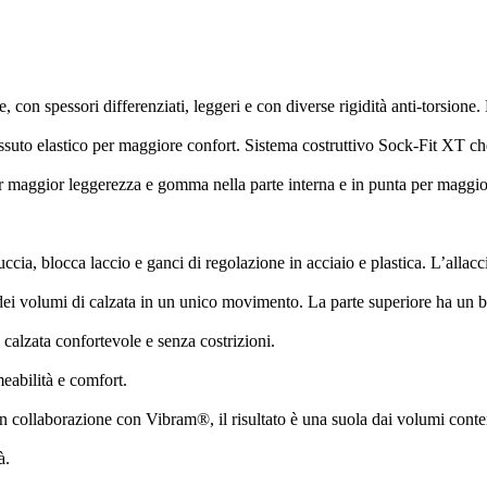
e, con spessori differenziati, leggeri e con diverse rigidità anti-torsion
n tessuto elastico per maggiore confort. Sistema costruttivo Sock-Fit XT
r maggior leggerezza e gomma nella parte interna e in punta per maggior
ia, blocca laccio e ganci di regolazione in acciaio e plastica. L’allacci
dei volumi di calzata in un unico movimento. La parte superiore ha un blo
calzata confortevole e senza costrizioni.
abilità e comfort.
collaborazione con Vibram®, il risultato è una suola dai volumi contenu
à.