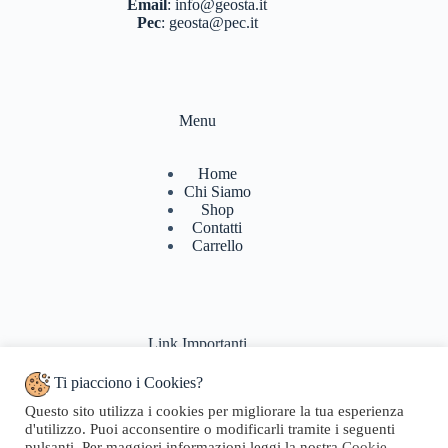
Email
:
info@geosta.it
Pec
:
geosta@pec.it
Menu
Home
Chi Siamo
Shop
Contatti
Carrello
Link Importanti
Ti piacciono i Cookies?
Condizioni di vendita
Questo sito utilizza i cookies per migliorare la tua esperienza
Politiche di Reso
d'utilizzo. Puoi acconsentire o modificarli tramite i seguenti
Pagamenti & Spedizioni
pulsanti. Per maggiori informazioni leggi la nostra
Cookie