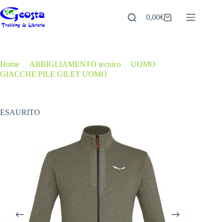
Salta
al
0,00
€
Carrello
contenuto
Home
/
ABBIGLIAMENTO tecnico
/
UOMO
/
GIACCHE PILE GILET UOMO
/
ROCCA 2 POLARLITE UOMO SALEWA
ESAURITO