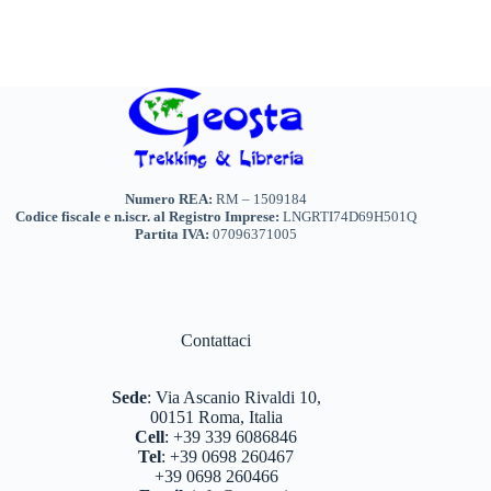
Numero REA:
RM – 1509184
Codice fiscale e n.iscr. al Registro Imprese:
LNGRTI74D69H501Q
Partita IVA:
07096371005
Contattaci
Sede
:
Via Ascanio Rivaldi 10,
00151 Roma, Italia
Cell
:
+39 339 6086846
Tel
:
+39 0698 260467
+39 0698 260466