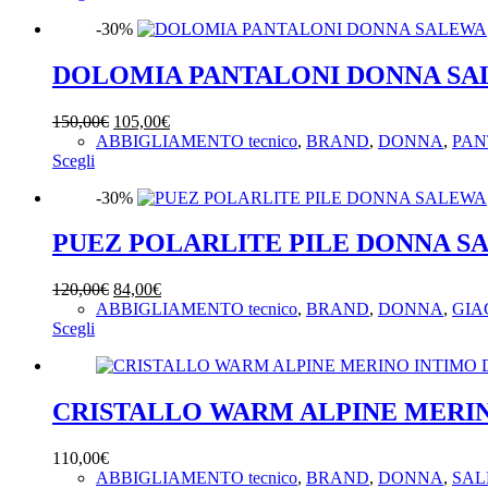
prodotto
era:
è:
-30%
ha
110,00€.
77,00€.
più
varianti.
DOLOMIA PANTALONI DONNA S
Le
opzioni
Il
Il
150,00
€
105,00
€
possono
prezzo
prezzo
ABBIGLIAMENTO tecnico
,
BRAND
,
DONNA
,
PAN
essere
Questo
originale
attuale
Scegli
scelte
prodotto
era:
è:
nella
-30%
ha
150,00€.
105,00€.
pagina
più
del
varianti.
PUEZ POLARLITE PILE DONNA S
prodotto
Le
opzioni
Il
Il
120,00
€
84,00
€
possono
prezzo
prezzo
ABBIGLIAMENTO tecnico
,
BRAND
,
DONNA
,
GIA
essere
Questo
originale
attuale
Scegli
scelte
prodotto
era:
è:
nella
ha
120,00€.
84,00€.
pagina
più
del
varianti.
CRISTALLO WARM ALPINE MERI
prodotto
Le
opzioni
110,00
€
possono
ABBIGLIAMENTO tecnico
,
BRAND
,
DONNA
,
SAL
essere