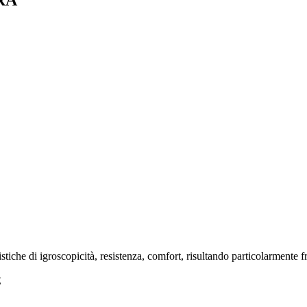
RA
atteristiche di igroscopicità, resistenza, comfort, risultando partico
E