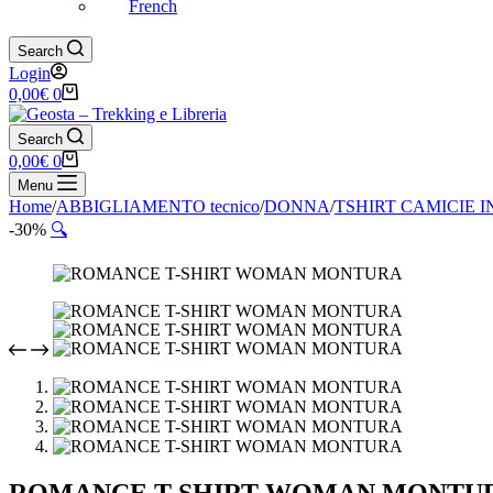
French
Search
Login
Carrello
0,00
€
0
Search
Carrello
0,00
€
0
Menu
Home
/
ABBIGLIAMENTO tecnico
/
DONNA
/
TSHIRT CAMICIE 
-30%
🔍