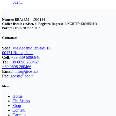
Questo
Scegli
scelte
prodotto
nella
ha
pagina
più
del
Numero REA:
RM – 1509184
varianti.
prodotto
Codice fiscale e n.iscr. al Registro Imprese:
LNGRTI74D69H501Q
Le
Partita IVA:
07096371005
opzioni
possono
Contattaci
essere
scelte
Sede
:
Via Ascanio Rivaldi 10,
nella
00151 Roma, Italia
pagina
Cell
:
+39 339 6086846
del
Tel
:
+39 0698 260467
prodotto
+39 0698 260466
Email
:
info@geosta.it
Pec
:
geosta@pec.it
Menu
Home
Chi Siamo
Shop
Contatti
Carrello