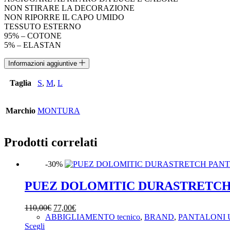
NON STIRARE LA DECORAZIONE
NON RIPORRE IL CAPO UMIDO
TESSUTO ESTERNO
95% – COTONE
5% – ELASTAN
Informazioni aggiuntive
Taglia
S
,
M
,
L
Marchio
MONTURA
Prodotti correlati
-30%
PUEZ DOLOMITIC DURASTRETCH
Il
Il
110,00
€
77,00
€
prezzo
prezzo
ABBIGLIAMENTO tecnico
,
BRAND
,
PANTALONI
Questo
originale
attuale
Scegli