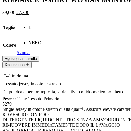
ROMANCE T-SHIRT WOMAN MONTU
Il
Il
39,00
€
27,30
€
prezzo
prezzo
originale
attuale
Taglia
L
era:
è:
39,00€.
27,30€.
NERO
Colore
Svuota
ROMANCE
Aggiungi al carrello
T-
Descrizione
SHIRT
WOMAN
 T-shirt donna
MONTURA
 Tessuto jersey in cotone stretch
quantità
 Capo ideale per arrampicata, varie attività outdoor e tempo libero
Peso: 0.11 kg Tessuto Primario
5279
Single Jersey in cotone stretch di alta qualità. Assicura elevate car
ROVESCIO CON POCO
DETERGENTE LIQUIDO NEUTRO SENZA AMMORBIDENT
RIMUOVERE IMMEDIATAMENTE DOPO IL LAVAGGIO
ASCIUGARE AL RIPARO DA LUCE E CALORE