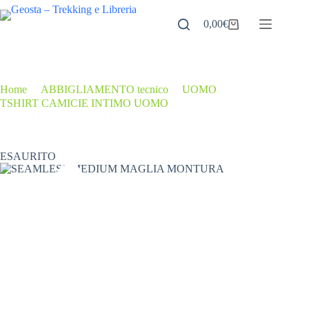
Salta
al
0,00
€
Carrello
contenuto
Home
/
ABBIGLIAMENTO tecnico
/
UOMO
/
TSHIRT CAMICIE INTIMO UOMO
/
SEAMLESS MEDIUM MAGLIA MONTURA
ESAURITO