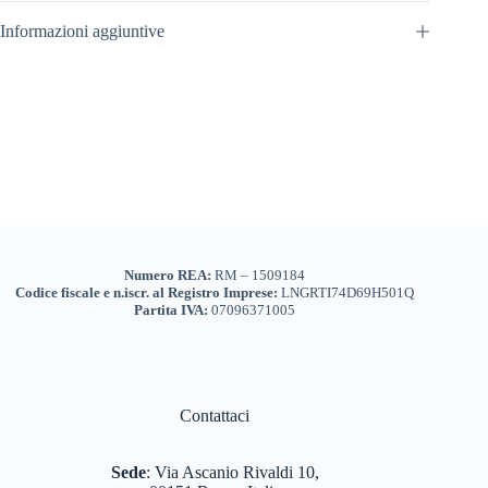
Informazioni aggiuntive
Numero REA:
RM – 1509184
Codice fiscale e n.iscr. al Registro Imprese:
LNGRTI74D69H501Q
Partita IVA:
07096371005
Contattaci
Sede
:
Via Ascanio Rivaldi 10,