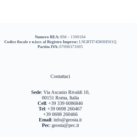
Numero REA:
RM – 1509184
Codice fiscale e n.iscr. al Registro Imprese:
LNGRTI74D69H501Q
Partita IVA:
07096371005
Contattaci
Sede
:
Via Ascanio Rivaldi 10,
00151 Roma, Italia
Cell
:
+39 339 6086846
Tel
:
+39 0698 260467
+39 0698 260466
Email
:
info@geosta.it
Pec
:
geosta@pec.it