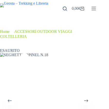
Salta
al
0,00
€
Carrello
contenuto
Home
/
ACCESSORI OUTDOOR VIAGGI
/
COLTELLERIA
/
SEGHETTO OPINEL N.18
ESAURITO