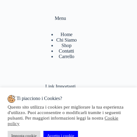
Menu
Home
Chi Siamo
Shop
Contatti
Carrello
Link Importanti
Ti piacciono i Cookies?
Condizioni di vendita
Questo sito utilizza i cookies per migliorare la tua esperienza
Politiche di Reso
d'utilizzo. Puoi acconsentire o modificarli tramite i seguenti
Pagamenti & Spedizioni
pulsanti. Per maggiori informazioni leggi la nostra
Cookie
Termini di utilizzo
policy
Privacy Policy
Cookie Policy
Domande Frequenti
Imposta cookie
Accetto i cookie