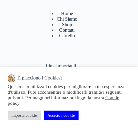
Home
Chi Siamo
Shop
Contatti
Carrello
Link Importanti
Ti piacciono i Cookies?
Condizioni di vendita
Questo sito utilizza i cookies per migliorare la tua esperienza
Politiche di Reso
d'utilizzo. Puoi acconsentire o modificarli tramite i seguenti
Pagamenti & Spedizioni
pulsanti. Per maggiori informazioni leggi la nostra
Cookie
Termini di utilizzo
policy
Privacy Policy
Cookie Policy
Domande Frequenti
Imposta cookie
Accetto i cookie
Copyright © 2024 Geosta di Longhi Rita - Web powered by
Dylog Italia S.p.A.