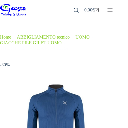
Salta
al
0,00
€
Carrello
contenuto
Home
/
ABBIGLIAMENTO tecnico
/
UOMO
/
GIACCHE PILE GILET UOMO
/
THERMIC 2 MAGLIA MONTURA
-30%