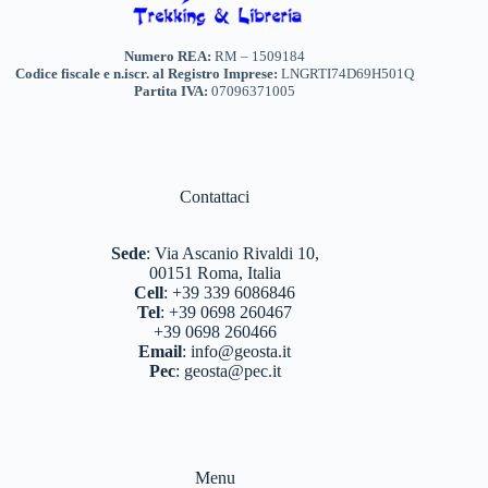
Numero REA:
RM – 1509184
Codice fiscale e n.iscr. al Registro Imprese:
LNGRTI74D69H501Q
Partita IVA:
07096371005
Contattaci
Sede
:
Via Ascanio Rivaldi 10,
00151 Roma, Italia
Cell
:
+39 339 6086846
Tel
:
+39 0698 260467
+39 0698 260466
Email
:
info@geosta.it
Pec
:
geosta@pec.it
Menu