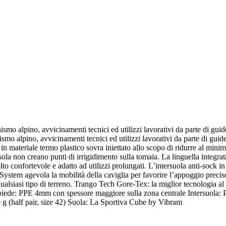
nismo alpino, avvicinamenti tecnici ed utilizzi lavorativi da parte di gu
smo alpino, avvicinamenti tecnici ed utilizzi lavorativi da parte di guide
in materiale termo plastico sovra iniettato allo scopo di ridurre al minim
la non creano punti di irrigidimento sulla tomaia. La linguella integra
o confortevole e adatto ad utilizzi prolungati. L’intersuola anti-sock in 
stem agevola la mobilità della caviglia per favorire l’appoggio preciso
qualsiasi tipo di terreno. Trango Tech Gore-Tex: la miglior tecnologia al
de: PPE 4mm con spessore maggiore sulla zona centrale Intersuola: Po
 g (half pair, size 42) Suola: La Sportiva Cube by Vibram