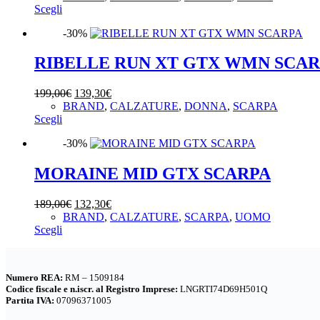
essere
Questo
originale
attuale
Scegli
scelte
prodotto
era:
è:
nella
-30%
ha
220,00€.
154,00€.
pagina
più
del
varianti.
RIBELLE RUN XT GTX WMN SCA
prodotto
Le
opzioni
Il
Il
199,00
€
139,30
€
possono
prezzo
prezzo
BRAND
,
CALZATURE
,
DONNA
,
SCARPA
essere
Questo
originale
attuale
Scegli
scelte
prodotto
era:
è:
nella
-30%
ha
199,00€.
139,30€.
pagina
più
del
varianti.
MORAINE MID GTX SCARPA
prodotto
Le
opzioni
Il
Il
189,00
€
132,30
€
possono
prezzo
prezzo
BRAND
,
CALZATURE
,
SCARPA
,
UOMO
essere
Questo
originale
attuale
Scegli
scelte
prodotto
era:
è:
nella
ha
189,00€.
132,30€.
pagina
più
del
Numero REA:
RM – 1509184
varianti.
prodotto
Codice fiscale e n.iscr. al Registro Imprese:
LNGRTI74D69H501Q
Le
Partita IVA:
07096371005
opzioni
possono