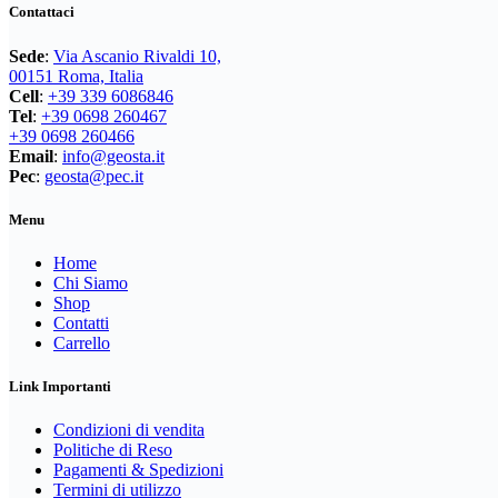
Contattaci
essere
scelte
Sede
:
Via Ascanio Rivaldi 10,
nella
00151 Roma, Italia
pagina
Cell
:
+39 339 6086846
del
Tel
:
+39 0698 260467
prodotto
+39 0698 260466
Email
:
info@geosta.it
Pec
:
geosta@pec.it
Menu
Home
Chi Siamo
Shop
Contatti
Carrello
Link Importanti
Condizioni di vendita
Politiche di Reso
Pagamenti & Spedizioni
Termini di utilizzo