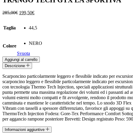
TRANGO TECH GTX LA SPORTIVA
Il
Il
285,00
€
199,50
€
prezzo
prezzo
originale
attuale
Taglia
44,5
era:
è:
285,00€.
199,50€.
NERO
Colore
Svuota
TRANGO
Aggiungi al carrello
TECH
Descrizione
GTX
LA
Scarponcino particolarmente leggero e flessibile indicato per escursio
SPORTIVA
scarponcino leggero e flessibile particolarmente indicato per escursioni
quantità
con tecnologia Thermo Tech Injection, speciali applicazioni strutturali 
punta permette una massima regolazione dei volumi ed i passanti ad aso
volumi esterni molto compatti e fit avvolgente, rendono il prodotto molt
camminata e mantiene le caratteristiche nel tempo. Lo snodo 3D Flex Sy
Vibram con tasselli a spessore differenziato, favorisce gli appoggi su 
ThermoTech Injection Fodera: Gore-Tex Performance Comfort Sottopie
per aggancio rampone posteriore Brevetti: Design registrato Peso: 590
Informazioni aggiuntive