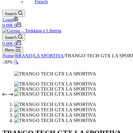
French
Search
Login
Carrello
0,00
€
0
Search
Carrello
0,00
€
0
Menu
Home
/
BRAND
/
LA SPORTIVA
/
TRANGO TECH GTX LA SPOR
-30%
🔍