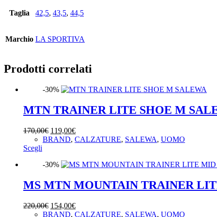
Taglia
42,5
,
43,5
,
44,5
Marchio
LA SPORTIVA
Prodotti correlati
-30%
MTN TRAINER LITE SHOE M SAL
Il
Il
170,00
€
119,00
€
prezzo
prezzo
BRAND
,
CALZATURE
,
SALEWA
,
UOMO
Questo
originale
attuale
Scegli
prodotto
era:
è:
-30%
ha
170,00€.
119,00€.
più
varianti.
MS MTN MOUNTAIN TRAINER LIT
Le
opzioni
Il
Il
220,00
€
154,00
€
possono
prezzo
prezzo
BRAND
,
CALZATURE
,
SALEWA
,
UOMO