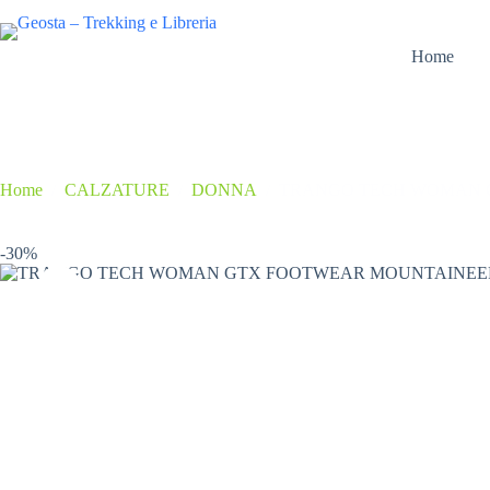
Salta
al
contenuto
Home
Home
/
CALZATURE
/
DONNA
/
TRANGO TECH WOMAN G
-30%