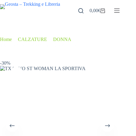
Salta
al
0,00
€
Carrello
contenuto
Home
/
CALZATURE
/
DONNA
/
TX4 EVO ST WOMAN LA SPORTIVA
-30%