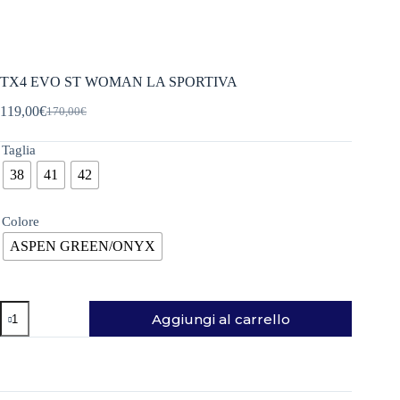
TX4 EVO ST WOMAN LA SPORTIVA
119,00
€
170,00
€
Il
Il
prezzo
prezzo
originale
attuale
Taglia
era:
è:
38
41
42
170,00€.
119,00€.
Colore
ASPEN GREEN/ONYX
TX4
Aggiungi al carrello
EVO
ST
WOMAN
LA
SPORTIVA
quantità