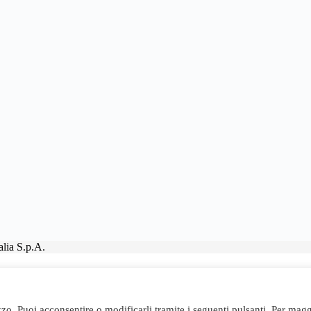
lia S.p.A.
izzo. Puoi acconsentire o modificarli tramite i seguenti pulsanti. Per magg