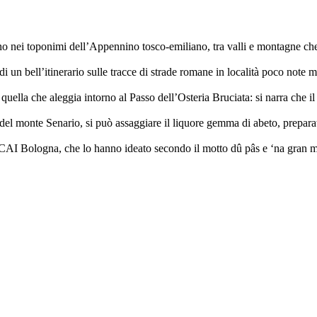
o nei toponimi dell’Appennino tosco-emiliano, tra valli e montagne che
edi un bell’itinerario sulle tracce di strade romane in località poco note
ella che aleggia intorno al Passo dell’Osteria Bruciata: si narra che il pr
o del monte Senario, si può assaggiare il liquore gemma di abeto, prepara
 CAI Bologna, che lo hanno ideato secondo il motto dû pâs e ‘na gran m