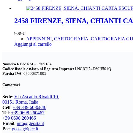
2458 FIRENZE, SIENA, CHIANTI C
9,99
€
APPENNINI
,
CARTOGRAFIA
,
CARTOGRAFIA GU
Aggiungi al carrello
Numero REA:
RM – 1509184
Codice fiscale e n.iscr. al Registro Imprese:
LNGRTI74D69H501Q
Partita IVA:
07096371005
Contattaci
Sede
:
Via Ascanio Rivaldi 10,
00151 Roma, Italia
Cell
:
+39 339 6086846
Tel
:
+39 0698 260467
+39 0698 260466
Email
:
info@geosta.it
Pec
:
geosta@pec.it