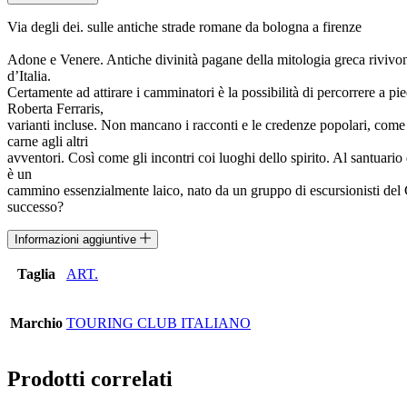
DEI.
SULLE
Via degli dei. sulle antiche strade romane da bologna a firenze
ANTICHE
STRADE
Adone e Venere. Antiche divinità pagane della mitologia greca rivivon
ROMANE
d’Italia.
DA
Certamente ad attirare i camminatori è la possibilità di percorrere a pi
BOLOGNA
Roberta Ferraris,
...
varianti incluse. Non mancano i racconti e le credenze popolari, come qu
quantità
carne agli altri
avventori. Così come gli incontri coi luoghi dello spirito. Al santuari
è un
cammino essenzialmente laico, nato da un gruppo di escursionisti del
successo?
Informazioni aggiuntive
Taglia
ART.
Marchio
TOURING CLUB ITALIANO
Prodotti correlati