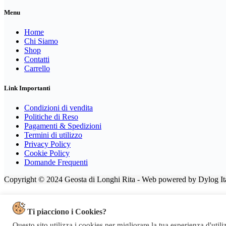
Menu
Home
Chi Siamo
Shop
Contatti
Carrello
Link Importanti
Condizioni di vendita
Politiche di Reso
Pagamenti & Spedizioni
Termini di utilizzo
Privacy Policy
Cookie Policy
Domande Frequenti
Copyright © 2024 Geosta di Longhi Rita - Web powered by Dylog Ita
Ti piacciono i Cookies?
Questo sito utilizza i cookies per migliorare la tua esperienza d'util