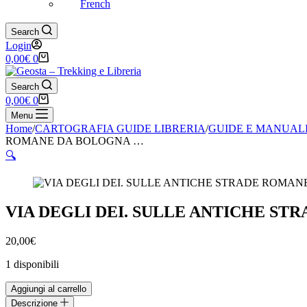
French
Search
Login
Carrello
0,00
€
0
Search
Carrello
0,00
€
0
Menu
Home
/
CARTOGRAFIA GUIDE LIBRERIA
/
GUIDE E MANUAL
ROMANE DA BOLOGNA …
🔍
VIA DEGLI DEI. SULLE ANTICHE S
20,00
€
1 disponibili
VIA
Aggiungi al carrello
DEGLI
Descrizione