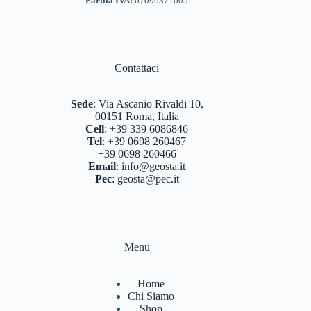
Partita IVA:
07096371005
Contattaci
Sede
:
Via Ascanio Rivaldi 10,
00151 Roma, Italia
Cell
:
+39 339 6086846
Tel
:
+39 0698 260467
+39 0698 260466
Email
:
info@geosta.it
Pec
:
geosta@pec.it
Menu
Home
Chi Siamo
Shop