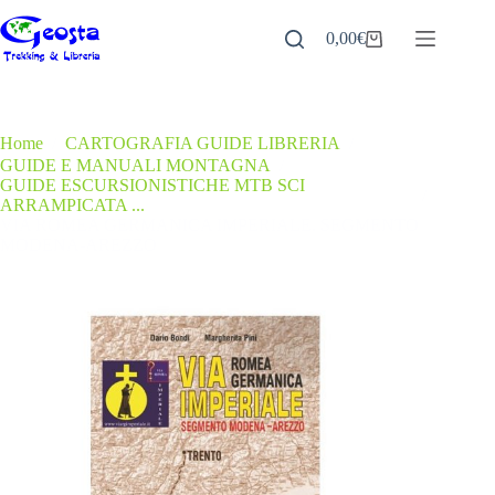
Salta
al
0,00
€
Carrello
contenuto
Home
/
CARTOGRAFIA GUIDE LIBRERIA
/
GUIDE E MANUALI MONTAGNA
/
GUIDE ESCURSIONISTICHE MTB SCI
/
ARRAMPICATA ...
VIA ROMEA GERMANICA IMPERIALE. SEGMENTO
MODENA-AREZZO